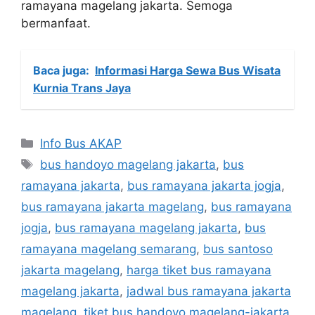
ramayana magelang jakarta. Semoga
bermanfaat.
Baca juga:
Informasi Harga Sewa Bus Wisata
Kurnia Trans Jaya
Categories
Info Bus AKAP
Tags
bus handoyo magelang jakarta
,
bus
ramayana jakarta
,
bus ramayana jakarta jogja
,
bus ramayana jakarta magelang
,
bus ramayana
jogja
,
bus ramayana magelang jakarta
,
bus
ramayana magelang semarang
,
bus santoso
jakarta magelang
,
harga tiket bus ramayana
magelang jakarta
,
jadwal bus ramayana jakarta
magelang
,
tiket bus handoyo magelang-jakarta
,