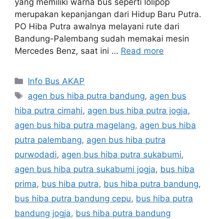
yang memiliki warna bus seperti lolipop
merupakan kepanjangan dari Hidup Baru Putra.
PO Hiba Putra awalnya melayani rute dari
Bandung-Palembang sudah memakai mesin
Mercedes Benz, saat ini …
Read more
Categories
Info Bus AKAP
Tags
agen bus hiba putra bandung
,
agen bus
hiba putra cimahi
,
agen bus hiba putra jogja
,
agen bus hiba putra magelang
,
agen bus hiba
putra palembang
,
agen bus hiba putra
purwodadi
,
agen bus hiba putra sukabumi
,
agen bus hiba putra sukabumi jogja
,
bus hiba
prima
,
bus hiba putra
,
bus hiba putra bandung
,
bus hiba putra bandung cepu
,
bus hiba putra
bandung jogja
,
bus hiba putra bandung