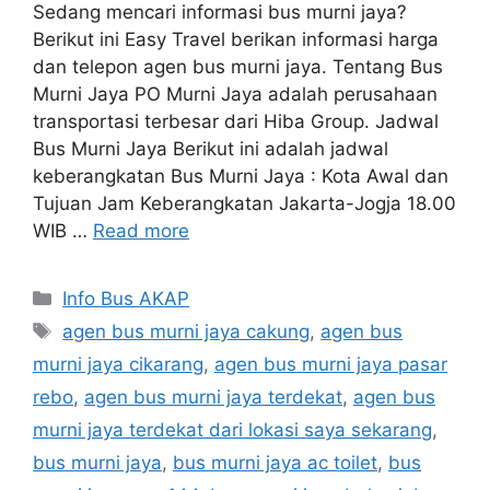
Sedang mencari informasi bus murni jaya?
Berikut ini Easy Travel berikan informasi harga
dan telepon agen bus murni jaya. Tentang Bus
Murni Jaya PO Murni Jaya adalah perusahaan
transportasi terbesar dari Hiba Group. Jadwal
Bus Murni Jaya Berikut ini adalah jadwal
keberangkatan Bus Murni Jaya : Kota Awal dan
Tujuan Jam Keberangkatan Jakarta-Jogja 18.00
WIB …
Read more
Categories
Info Bus AKAP
Tags
agen bus murni jaya cakung
,
agen bus
murni jaya cikarang
,
agen bus murni jaya pasar
rebo
,
agen bus murni jaya terdekat
,
agen bus
murni jaya terdekat dari lokasi saya sekarang
,
bus murni jaya
,
bus murni jaya ac toilet
,
bus