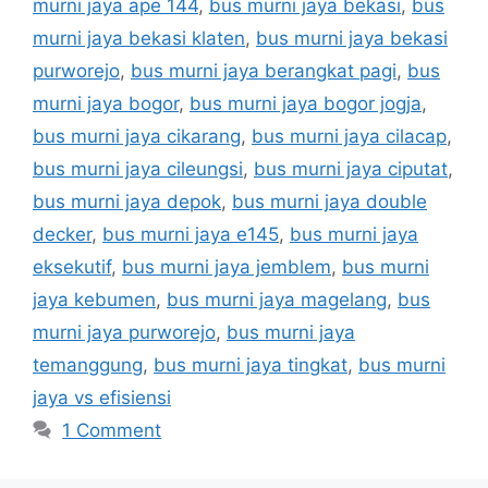
murni jaya ape 144
,
bus murni jaya bekasi
,
bus
murni jaya bekasi klaten
,
bus murni jaya bekasi
purworejo
,
bus murni jaya berangkat pagi
,
bus
murni jaya bogor
,
bus murni jaya bogor jogja
,
bus murni jaya cikarang
,
bus murni jaya cilacap
,
bus murni jaya cileungsi
,
bus murni jaya ciputat
,
bus murni jaya depok
,
bus murni jaya double
decker
,
bus murni jaya e145
,
bus murni jaya
eksekutif
,
bus murni jaya jemblem
,
bus murni
jaya kebumen
,
bus murni jaya magelang
,
bus
murni jaya purworejo
,
bus murni jaya
temanggung
,
bus murni jaya tingkat
,
bus murni
jaya vs efisiensi
1 Comment