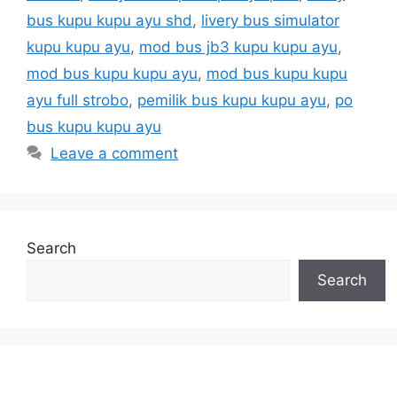
bus kupu kupu ayu shd
,
livery bus simulator
kupu kupu ayu
,
mod bus jb3 kupu kupu ayu
,
mod bus kupu kupu ayu
,
mod bus kupu kupu
ayu full strobo
,
pemilik bus kupu kupu ayu
,
po
bus kupu kupu ayu
Leave a comment
Search
Search