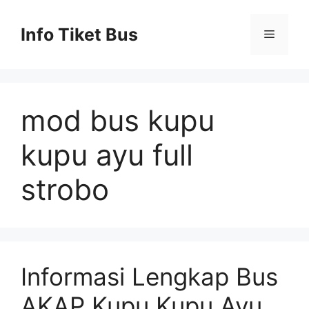
Skip
to
Info Tiket Bus
Menu
content
mod bus kupu
kupu ayu full
strobo
Informasi Lengkap Bus
AKAP Kupu Kupu Ayu