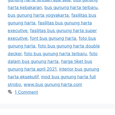
harta kebakaran
,
bus gunung harta terbaru
,
bus gunung harta yogyakarta
,
fasilitas bus
gunung harta
,
fasilitas bus gunung harta
executive
,
fasilitas bus gunung harta super
executive
,
font bus gunung harta
,
foto bus
gunung harta
,
foto bus gunung harta double
decker
,
foto bus gunung harta terbaru
,
foto
dalam bus gunung harta
,
harga tiket bus
gunung harta april 2021
,
interior bus gunung
harta eksekutif
,
mod bus gunung harta full
strobo
,
www.bus gunung harta.com
1 Comment