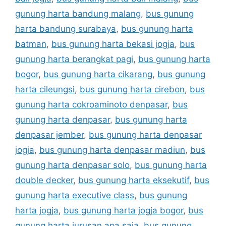
gunung harta bandung malang
,
bus gunung
harta bandung surabaya
,
bus gunung harta
batman
,
bus gunung harta bekasi jogja
,
bus
gunung harta berangkat pagi
,
bus gunung harta
bogor
,
bus gunung harta cikarang
,
bus gunung
harta cileungsi
,
bus gunung harta cirebon
,
bus
gunung harta cokroaminoto denpasar
,
bus
gunung harta denpasar
,
bus gunung harta
denpasar jember
,
bus gunung harta denpasar
jogja
,
bus gunung harta denpasar madiun
,
bus
gunung harta denpasar solo
,
bus gunung harta
double decker
,
bus gunung harta eksekutif
,
bus
gunung harta executive class
,
bus gunung
harta jogja
,
bus gunung harta jogja bogor
,
bus
gunung harta jurusan apa saja
,
bus gunung