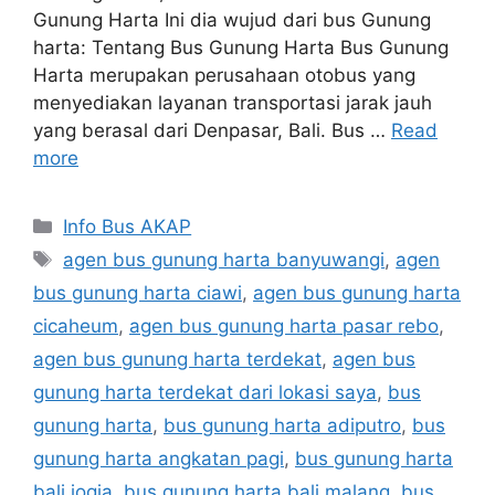
Gunung Harta Ini dia wujud dari bus Gunung
harta: Tentang Bus Gunung Harta Bus Gunung
Harta merupakan perusahaan otobus yang
menyediakan layanan transportasi jarak jauh
yang berasal dari Denpasar, Bali. Bus …
Read
more
Categories
Info Bus AKAP
Tags
agen bus gunung harta banyuwangi
,
agen
bus gunung harta ciawi
,
agen bus gunung harta
cicaheum
,
agen bus gunung harta pasar rebo
,
agen bus gunung harta terdekat
,
agen bus
gunung harta terdekat dari lokasi saya
,
bus
gunung harta
,
bus gunung harta adiputro
,
bus
gunung harta angkatan pagi
,
bus gunung harta
bali jogja
,
bus gunung harta bali malang
,
bus