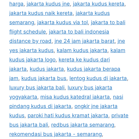
harga
,
jakarta kudus jne
,
jakarta kudus kereta
,
jakarta kudus naik kereta
,
jakarta kudus
semarang
,
jakarta kudus via tol
,
jakarta to bali
flight schedule
,
jakarta to bali indonesia
distance by road
,
jne 24 jam jakarta barat
,
jne
yes jakarta kudus
,
kalam kudus jakarta
,
kalam
kudus jakarta logo
,
kereta ke kudus dari
jakarta
,
kudus jakarta
,
kudus jakarta berapa
jam
,
kudus jakarta bus
,
lentog kudus di jakarta
,
luxury bus jakarta bali
,
luxury bus jakarta
yogyakarta
,
misa kudus katedral jakarta
,
nasi
pindang kudus di jakarta
,
ongkir jne jakarta
kudus
,
paroki hati kudus kramat jakarta
,
private
bus jakarta bali
,
redbus jakarta semarang
,
rekomendasi bus jakarta - semarang
,