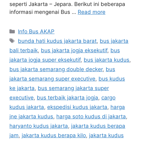
seperti Jakarta – Jepara. Berikut ini beberapa
informasi mengenai Bus …
Read more
Categories
Info Bus AKAP
Tags
bunda hati kudus jakarta barat
,
bus jakarta
bali terbaik
,
bus jakarta jogja eksekutif
,
bus
jakarta jogja super eksekutif
,
bus jakarta kudus
,
bus jakarta semarang double decker
,
bus
jakarta semarang super executive
,
bus kudus
ke jakarta
,
bus semarang jakarta super
executive
,
bus terbaik jakarta jogja
,
cargo
kudus jakarta
,
ekspedisi kudus jakarta
,
harga
jne jakarta kudus
,
harga soto kudus di jakarta
,
haryanto kudus jakarta
,
jakarta kudus berapa
jam
,
jakarta kudus berapa kilo
,
jakarta kudus