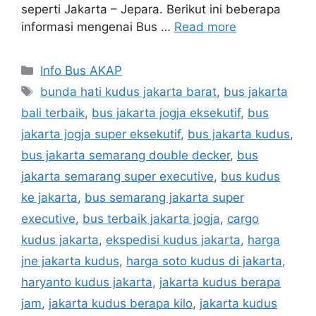
seperti Jakarta – Jepara. Berikut ini beberapa
informasi mengenai Bus …
Read more
Categories
Info Bus AKAP
Tags
bunda hati kudus jakarta barat
,
bus jakarta
bali terbaik
,
bus jakarta jogja eksekutif
,
bus
jakarta jogja super eksekutif
,
bus jakarta kudus
,
bus jakarta semarang double decker
,
bus
jakarta semarang super executive
,
bus kudus
ke jakarta
,
bus semarang jakarta super
executive
,
bus terbaik jakarta jogja
,
cargo
kudus jakarta
,
ekspedisi kudus jakarta
,
harga
jne jakarta kudus
,
harga soto kudus di jakarta
,
haryanto kudus jakarta
,
jakarta kudus berapa
jam
,
jakarta kudus berapa kilo
,
jakarta kudus