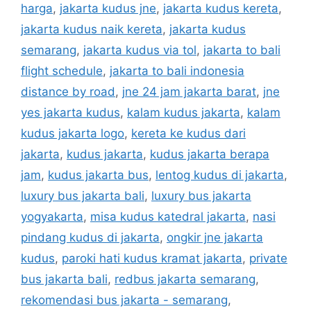
harga
,
jakarta kudus jne
,
jakarta kudus kereta
,
jakarta kudus naik kereta
,
jakarta kudus
semarang
,
jakarta kudus via tol
,
jakarta to bali
flight schedule
,
jakarta to bali indonesia
distance by road
,
jne 24 jam jakarta barat
,
jne
yes jakarta kudus
,
kalam kudus jakarta
,
kalam
kudus jakarta logo
,
kereta ke kudus dari
jakarta
,
kudus jakarta
,
kudus jakarta berapa
jam
,
kudus jakarta bus
,
lentog kudus di jakarta
,
luxury bus jakarta bali
,
luxury bus jakarta
yogyakarta
,
misa kudus katedral jakarta
,
nasi
pindang kudus di jakarta
,
ongkir jne jakarta
kudus
,
paroki hati kudus kramat jakarta
,
private
bus jakarta bali
,
redbus jakarta semarang
,
rekomendasi bus jakarta - semarang
,