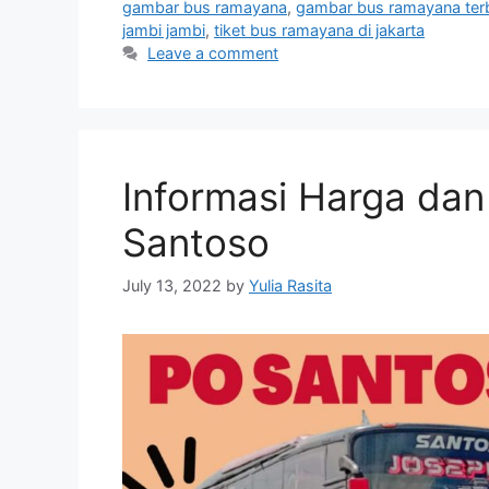
gambar bus ramayana
,
gambar bus ramayana ter
jambi jambi
,
tiket bus ramayana di jakarta
Leave a comment
Informasi Harga da
Santoso
July 13, 2022
by
Yulia Rasita