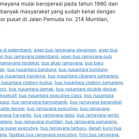
amayana mulai beroperasi pada tahun 1980 dan
ika banyak masyarakat yang sudah kenal dengan
r pusat di Jalan Pemuda no. 214 Muntilan,
e
a di palembang
,
agen bus ramayana giwangan
,
agen bus
en bus ramayana palembang
,
agen bus ramayana pulo
 ramayana terdekat
,
bus akap ramayana
,
bus baru
kap
,
bus nusantara bandung
,
bus nusantara bandung
us nusantara bangkrut
,
bus nusantara cikarang semarang
,
 nusantara cirebon kudus
,
bus nusantara cirebon semarang
,
got
,
bus nusantara demak
,
bus nusantara double decker
,
ksekutif
,
bus nusantara executive class
,
bus nusantara
pagi
,
bus ramayana banyumanik
,
bus ramayana berangkat
uble decker
,
bus ramayana executive
,
bus ramayana
ayana haryanto
,
bus ramayana jadul
,
bus ramayana jambi
,
elang
,
bus ramayana muntilan
,
bus ramayana semarang
,
a super executive
,
bus ramayana terbaru
,
denah kursi bus
yana
,
fasilitas bus ramayana executive
,
foto bus ramayana
,