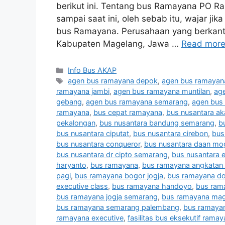
berikut ini. Tentang bus Ramayana PO R
sampai saat ini, oleh sebab itu, wajar j
bus Ramayana. Perusahaan yang berkanto
Kabupaten Magelang, Jawa …
Read mor
Categories
Info Bus AKAP
Tags
agen bus ramayana depok
,
agen bus ramayan
ramayana jambi
,
agen bus ramayana muntilan
,
ag
gebang
,
agen bus ramayana semarang
,
agen bus
ramayana
,
bus cepat ramayana
,
bus nusantara a
pekalongan
,
bus nusantara bandung semarang
,
b
bus nusantara ciputat
,
bus nusantara cirebon
,
bus
bus nusantara conqueror
,
bus nusantara daan mo
bus nusantara dr cipto semarang
,
bus nusantara e
haryanto
,
bus ramayana
,
bus ramayana angkatan 
pagi
,
bus ramayana bogor jogja
,
bus ramayana do
executive class
,
bus ramayana handoyo
,
bus ram
bus ramayana jogja semarang
,
bus ramayana mag
bus ramayana semarang palembang
,
bus ramayan
ramayana executive
,
fasilitas bus eksekutif rama