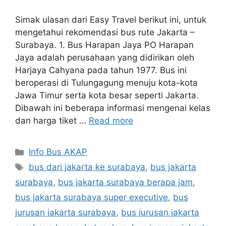
Simak ulasan dari Easy Travel berikut ini, untuk
mengetahui rekomendasi bus rute Jakarta –
Surabaya. 1. Bus Harapan Jaya PO Harapan
Jaya adalah perusahaan yang didirikan oleh
Harjaya Cahyana pada tahun 1977. Bus ini
beroperasi di Tulungagung menuju kota-kota
Jawa Timur serta kota besar seperti Jakarta.
Dibawah ini beberapa informasi mengenai kelas
dan harga tiket …
Read more
Categories
Info Bus AKAP
Tags
bus dari jakarta ke surabaya
,
bus jakarta
surabaya
,
bus jakarta surabaya berapa jam
,
bus jakarta surabaya super executive
,
bus
jurusan jakarta surabaya
,
bus jurusan jakarta