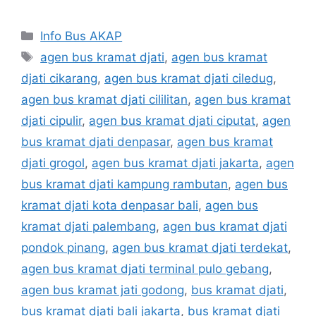
Categories
Info Bus AKAP
Tags
agen bus kramat djati
,
agen bus kramat
djati cikarang
,
agen bus kramat djati ciledug
,
agen bus kramat djati cililitan
,
agen bus kramat
djati cipulir
,
agen bus kramat djati ciputat
,
agen
bus kramat djati denpasar
,
agen bus kramat
djati grogol
,
agen bus kramat djati jakarta
,
agen
bus kramat djati kampung rambutan
,
agen bus
kramat djati kota denpasar bali
,
agen bus
kramat djati palembang
,
agen bus kramat djati
pondok pinang
,
agen bus kramat djati terdekat
,
agen bus kramat djati terminal pulo gebang
,
agen bus kramat jati godong
,
bus kramat djati
,
bus kramat djati bali jakarta
,
bus kramat djati