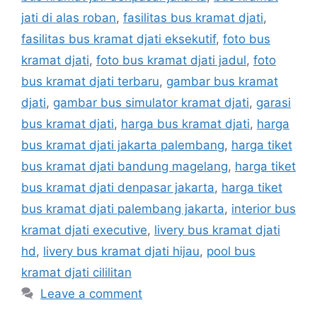
jati di alas roban
,
fasilitas bus kramat djati
,
fasilitas bus kramat djati eksekutif
,
foto bus
kramat djati
,
foto bus kramat djati jadul
,
foto
bus kramat djati terbaru
,
gambar bus kramat
djati
,
gambar bus simulator kramat djati
,
garasi
bus kramat djati
,
harga bus kramat djati
,
harga
bus kramat djati jakarta palembang
,
harga tiket
bus kramat djati bandung magelang
,
harga tiket
bus kramat djati denpasar jakarta
,
harga tiket
bus kramat djati palembang jakarta
,
interior bus
kramat djati executive
,
livery bus kramat djati
hd
,
livery bus kramat djati hijau
,
pool bus
kramat djati cililitan
Leave a comment