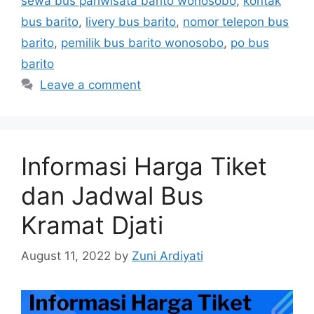
sewa bus pariwisata barito wonosobo
,
kontak
bus barito
,
livery bus barito
,
nomor telepon bus
barito
,
pemilik bus barito wonosobo
,
po bus
barito
Leave a comment
Informasi Harga Tiket
dan Jadwal Bus
Kramat Djati
August 11, 2022
by
Zuni Ardiyati