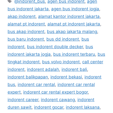
Tags
@indorent_bus
,
agen bus indorent
,
agen
bus indorent jakarta
,
agen bus indorent jogja
,
akap indorent
,
alamat kantor indorent jakarta
,
alamat pt indorent
,
alamat pt indorent jakarta
,
bus akap indorent
,
bus akap jakarta malang
,
bus baru indorent
,
bus dd indorent
,
bus
indorent
,
bus indorent double decker
,
bus
indorent jakarta jogja
,
bus indorent terbaru
,
bus
tingkat indorent
,
bus volvo indorent
,
call center
indorent
,
indorent adalah
,
indorent bali
,
indorent balikpapan
,
indorent bekasi
,
indorent
bus
,
indorent car rental
,
indorent car rental
expert
,
indorent car rental expert bogor
,
indorent career
,
indorent cawang
,
indorent
duren sawit
,
indorent gocar
,
indorent laksana
,