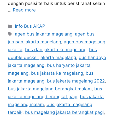
dengan posisi terbaik untuk beristirahat selain
…
Read more
Categories
Info Bus AKAP
Tags
agen bus jakarta magelang
,
agen bus
jurusan jakarta magelang
,
agen bus magelang
jakarta
,
bus dari jakarta ke magelang
,
bus
double decker jakarta magelang
,
bus handoyo
jakarta magelang
,
bus haryanto jakarta
magelang
,
bus jakarta ke magelang
,
bus
jakarta magelang
,
bus jakarta magelang 2022
,
bus jakarta magelang berangkat malam
,
bus
jakarta magelang berangkat pagi
,
bus jakarta
magelang malam
,
bus jakarta magelang
terbaik
,
bus magelang jakarta berangkat pagi
,