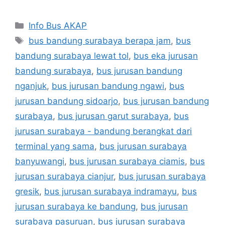
Categories
Info Bus AKAP
Tags
bus bandung surabaya berapa jam
,
bus
bandung surabaya lewat tol
,
bus eka jurusan
bandung surabaya
,
bus jurusan bandung
nganjuk
,
bus jurusan bandung ngawi
,
bus
jurusan bandung sidoarjo
,
bus jurusan bandung
surabaya
,
bus jurusan garut surabaya
,
bus
jurusan surabaya - bandung berangkat dari
terminal yang sama
,
bus jurusan surabaya
banyuwangi
,
bus jurusan surabaya ciamis
,
bus
jurusan surabaya cianjur
,
bus jurusan surabaya
gresik
,
bus jurusan surabaya indramayu
,
bus
jurusan surabaya ke bandung
,
bus jurusan
surabaya pasuruan
,
bus jurusan surabaya