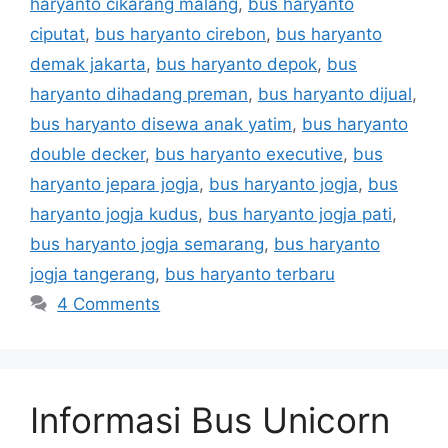
haryanto cikarang malang
,
bus haryanto
ciputat
,
bus haryanto cirebon
,
bus haryanto
demak jakarta
,
bus haryanto depok
,
bus
haryanto dihadang preman
,
bus haryanto dijual
,
bus haryanto disewa anak yatim
,
bus haryanto
double decker
,
bus haryanto executive
,
bus
haryanto jepara jogja
,
bus haryanto jogja
,
bus
haryanto jogja kudus
,
bus haryanto jogja pati
,
bus haryanto jogja semarang
,
bus haryanto
jogja tangerang
,
bus haryanto terbaru
4 Comments
Informasi Bus Unicorn