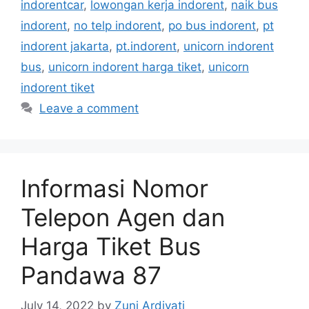
indorentcar
,
lowongan kerja indorent
,
naik bus
indorent
,
no telp indorent
,
po bus indorent
,
pt
indorent jakarta
,
pt.indorent
,
unicorn indorent
bus
,
unicorn indorent harga tiket
,
unicorn
indorent tiket
Leave a comment
Informasi Nomor
Telepon Agen dan
Harga Tiket Bus
Pandawa 87
July 14, 2022
by
Zuni Ardiyati