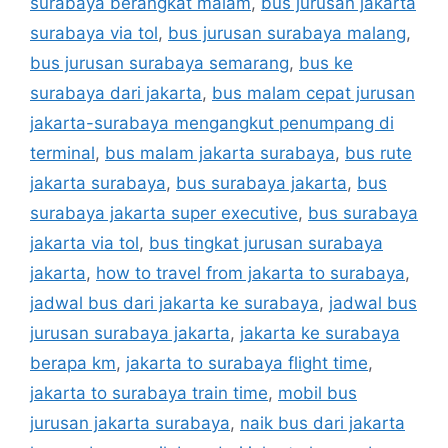
surabaya berangkat malam
,
bus jurusan jakarta
surabaya via tol
,
bus jurusan surabaya malang
,
bus jurusan surabaya semarang
,
bus ke
surabaya dari jakarta
,
bus malam cepat jurusan
jakarta-surabaya mengangkut penumpang di
terminal
,
bus malam jakarta surabaya
,
bus rute
jakarta surabaya
,
bus surabaya jakarta
,
bus
surabaya jakarta super executive
,
bus surabaya
jakarta via tol
,
bus tingkat jurusan surabaya
jakarta
,
how to travel from jakarta to surabaya
,
jadwal bus dari jakarta ke surabaya
,
jadwal bus
jurusan surabaya jakarta
,
jakarta ke surabaya
berapa km
,
jakarta to surabaya flight time
,
jakarta to surabaya train time
,
mobil bus
jurusan jakarta surabaya
,
naik bus dari jakarta