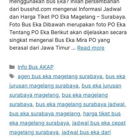
menggunakan bus Eka? Inilah persembahan
dari busshd.com mengenai Informasi Jadwal
dan Harga Tiket PO Eka Magelang – Surabaya.
Foto Bus Eka Dibawah merupakan foto PO Eka
Tentang PO Eka Berikut akan dijelaskan secara
singkat mengenai Bus Eka Mira PO yang
berasal dari Jawa Timur …
Read more
Categories
Info Bus AKAP
Tags
agen bus eka magelang surabaya
,
bus eka
jurusan magelang surabaya
,
bus eka jurusan
surabaya magelang
,
bus eka magelang
surabaya
,
bus eka magelang surabaya jadwal
,
bus eka surabaya magelang
,
harga tiket bus
eka magelang surabaya
,
jadwal bus eka cepat
magelang surabaya
,
jadwal bus eka dari