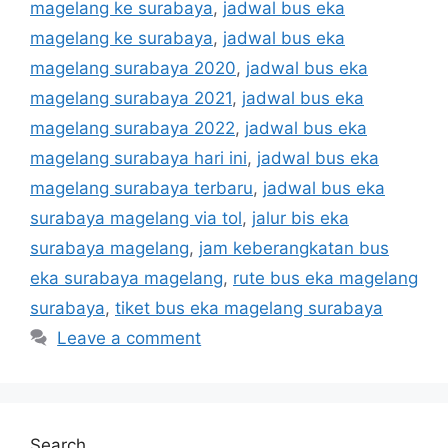
magelang ke surabaya
,
jadwal bus eka
magelang ke surabaya
,
jadwal bus eka
magelang surabaya 2020
,
jadwal bus eka
magelang surabaya 2021
,
jadwal bus eka
magelang surabaya 2022
,
jadwal bus eka
magelang surabaya hari ini
,
jadwal bus eka
magelang surabaya terbaru
,
jadwal bus eka
surabaya magelang via tol
,
jalur bis eka
surabaya magelang
,
jam keberangkatan bus
eka surabaya magelang
,
rute bus eka magelang
surabaya
,
tiket bus eka magelang surabaya
Leave a comment
Search