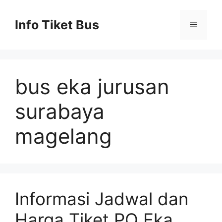
Skip
to
Info Tiket Bus
Menu
content
bus eka jurusan
surabaya
magelang
Informasi Jadwal dan
Harga Tiket PO Eka