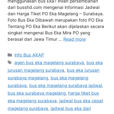
menggunakan bus Eka? Inilah persembahan
dari busshd.com mengenai Informasi Jadwal
dan Harga Tiket PO Eka Magelang – Surabaya.
Foto Bus Eka Dibawah merupakan foto PO Eka
Tentang PO Eka Berikut akan dijelaskan secara
singkat mengenai Bus Eka Mira PO yang
berasal dari Jawa Timur …
Read more
Categories
Info Bus AKAP
Tags
agen bus eka magelang surabaya
,
bus eka
jurusan magelang surabaya
,
bus eka jurusan
surabaya magelang
,
bus eka magelang
surabaya
,
bus eka magelang surabaya jadwal
,
bus eka surabaya magelang
,
harga tiket bus
eka magelang surabaya
,
jadwal bus eka cepat
magelang surabaya
,
jadwal bus eka dari