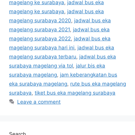
magelang ke surabaya
,
jadwal bus eka
magelang ke surabaya
,
jadwal bus eka
magelang surabaya 2020
,
jadwal bus eka
magelang surabaya 2021
,
jadwal bus eka
magelang surabaya 2022
,
jadwal bus eka
magelang surabaya hari ini
,
jadwal bus eka
magelang surabaya terbaru
,
jadwal bus eka
surabaya magelang via tol
,
jalur bis eka
surabaya magelang
,
jam keberangkatan bus
eka surabaya magelang
,
rute bus eka magelang
surabaya
,
tiket bus eka magelang surabaya
Leave a comment
Search