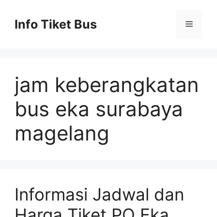
Skip
to
Info Tiket Bus
Menu
content
jam keberangkatan
bus eka surabaya
magelang
Informasi Jadwal dan
Harga Tiket PO Eka