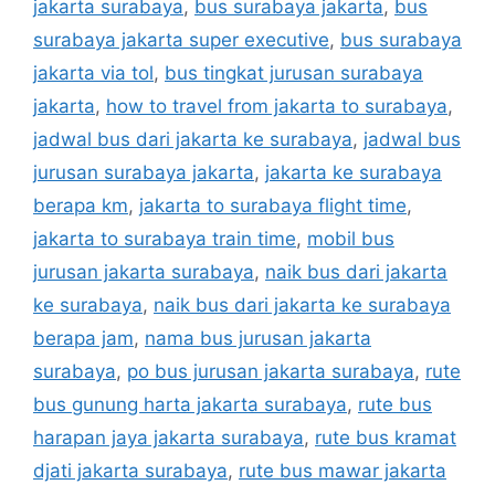
jakarta surabaya
,
bus surabaya jakarta
,
bus
surabaya jakarta super executive
,
bus surabaya
jakarta via tol
,
bus tingkat jurusan surabaya
jakarta
,
how to travel from jakarta to surabaya
,
jadwal bus dari jakarta ke surabaya
,
jadwal bus
jurusan surabaya jakarta
,
jakarta ke surabaya
berapa km
,
jakarta to surabaya flight time
,
jakarta to surabaya train time
,
mobil bus
jurusan jakarta surabaya
,
naik bus dari jakarta
ke surabaya
,
naik bus dari jakarta ke surabaya
berapa jam
,
nama bus jurusan jakarta
surabaya
,
po bus jurusan jakarta surabaya
,
rute
bus gunung harta jakarta surabaya
,
rute bus
harapan jaya jakarta surabaya
,
rute bus kramat
djati jakarta surabaya
,
rute bus mawar jakarta