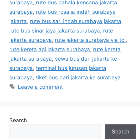
surabaya
,
rute bus pahala kencana jakarta
surabaya
,
rute bus rosalia indah surabaya
jakarta
,
rute bus sari indah surabaya jakarta
,
rute bus sinar jaya jakarta surabaya
,
rute
jakarta surabaya
,
rute jakarta surabaya via tol
,
rute kereta api jakarta surabaya
,
rute kereta
jakarta surabaya
,
sewa bus dari jakarta ke
surabaya
,
terminal bus jurusan jakarta
surabaya
,
tiket bus dari jakarta ke surabaya
Leave a comment
Search
Search