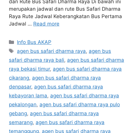
dan Rute Bus Safari Dharma Raya Di bawah ini
merupakan jadwal dan rute Bus Safari Dharma
Raya Rute Jadwal Keberangkatan Bus Pertama
Jadwal …
Read more
Categories
Info Bus AKAP
Tags
agen bus safari dharma raya
,
agen bus
safari dharma raya bali
,
agen bus safari dharma
raya bekasi timur
,
agen bus safari dharma raya
cikarang
,
agen bus safari dharma raya
denpasar
,
agen bus safari dharma raya
kebayoran lama
,
agen bus safari dharma raya
pekalongan
,
agen bus safari dharma raya pulo
gebang
,
agen bus safari dharma raya
semarang
,
agen bus safari dharma raya
temanggung
,
agen bus safari dharma raya