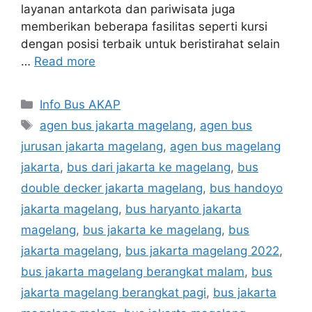
layanan antarkota dan pariwisata juga
memberikan beberapa fasilitas seperti kursi
dengan posisi terbaik untuk beristirahat selain
…
Read more
Categories
Info Bus AKAP
Tags
agen bus jakarta magelang
,
agen bus
jurusan jakarta magelang
,
agen bus magelang
jakarta
,
bus dari jakarta ke magelang
,
bus
double decker jakarta magelang
,
bus handoyo
jakarta magelang
,
bus haryanto jakarta
magelang
,
bus jakarta ke magelang
,
bus
jakarta magelang
,
bus jakarta magelang 2022
,
bus jakarta magelang berangkat malam
,
bus
jakarta magelang berangkat pagi
,
bus jakarta