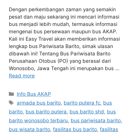
Dengan perkembangan zaman yang semakin
pesat dan maju sekarang ini mencari informasi
bus menjadi lebih mudah, termasuk informasi
mengenai bus persewaan maupun bus AKAP.
Kali ini Easy Travel akan memberikan informasi
lengkap bus Pariwisata Barito, simak ulasan
dibawah ini! Tentang Bus Pariwisata Barito
Perusahaan Otobus (PO) yang berasal dari
Wonosobo, Jawa Tengah ini merupakan bus …
Read more
Categories
Info Bus AKAP
Tags
armada bus barito
,
barito putera fc
,
bus
barito
,
bus barito putera
,
bus barito shd
,
bus
barito wonosobo terbaru
,
bus pariwisata barito
,
bus wisata barito
,
fasilitas bus barito
,
fasilitas