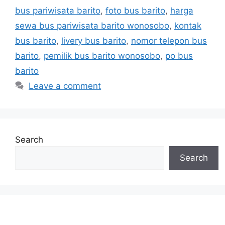
bus pariwisata barito
,
foto bus barito
,
harga
sewa bus pariwisata barito wonosobo
,
kontak
bus barito
,
livery bus barito
,
nomor telepon bus
barito
,
pemilik bus barito wonosobo
,
po bus
barito
Leave a comment
Search
Search