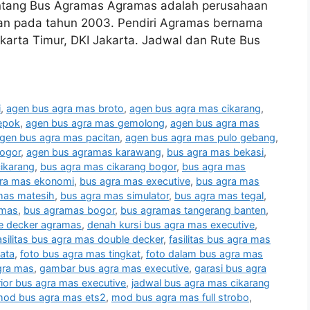
entang Bus Agramas Agramas adalah perusahaan
ikan pada tahun 2003. Pendiri Agramas bernama
karta Timur, DKI Jakarta. Jadwal dan Rute Bus
i
,
agen bus agra mas broto
,
agen bus agra mas cikarang
,
epok
,
agen bus agra mas gemolong
,
agen bus agra mas
gen bus agra mas pacitan
,
agen bus agra mas pulo gebang
,
ogor
,
agen bus agramas karawang
,
bus agra mas bekasi
,
ikarang
,
bus agra mas cikarang bogor
,
bus agra mas
ra mas ekonomi
,
bus agra mas executive
,
bus agra mas
mas matesih
,
bus agra mas simulator
,
bus agra mas tegal
,
amas
,
bus agramas bogor
,
bus agramas tangerang banten
,
e decker agramas
,
denah kursi bus agra mas executive
,
asilitas bus agra mas double decker
,
fasilitas bus agra mas
ata
,
foto bus agra mas tingkat
,
foto dalam bus agra mas
gra mas
,
gambar bus agra mas executive
,
garasi bus agra
rior bus agra mas executive
,
jadwal bus agra mas cikarang
od bus agra mas ets2
,
mod bus agra mas full strobo
,