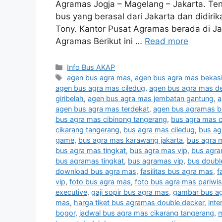
Agramas Jogja – Magelang – Jakarta. T
bus yang berasal dari Jakarta dan didir
Tony. Kantor Pusat Agramas berada di Ja
Agramas Berikut ini …
Read more
Categories
Info Bus AKAP
Tags
agen bus agra mas
,
agen bus agra mas bekas
agen bus agra mas ciledug
,
agen bus agra mas d
giribelah
,
agen bus agra mas jembatan gantung
,
a
agen bus agra mas terdekat
,
agen bus agramas b
bus agra mas cibinong tangerang
,
bus agra mas c
cikarang tangerang
,
bus agra mas ciledug
,
bus ag
game
,
bus agra mas karawang jakarta
,
bus agra 
bus agra mas tingkat
,
bus agra mas vip
,
bus agr
bus agramas tingkat
,
bus agramas vip
,
bus doubl
download bus agra mas
,
fasilitas bus agra mas
,
f
vip
,
foto bus agra mas
,
foto bus agra mas pariwis
executive
,
gaji sopir bus agra mas
,
gambar bus a
mas
,
harga tiket bus agramas double decker
,
inte
bogor
,
jadwal bus agra mas cikarang tangerang
,
m