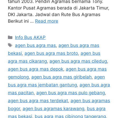
tahun 2003. Pendiri Agramas bernama Tony.
Kantor Pusat Agramas berada di Jakarta Timur,
DKI Jakarta. Jadwal dan Rute Bus Agramas
Berikut ini …
Read more
Categories
Info Bus AKAP
Tags
agen bus agra mas
,
agen bus agra mas
bekasi
,
agen bus agra mas broto
,
agen bus
agra mas cikarang
,
agen bus agra mas ciledug
,
agen bus agra mas depok
,
agen bus agra mas
gemolong
,
agen bus agra mas giribelah
,
agen
bus agra mas jembatan gantung
,
agen bus agra
mas pacitan
,
agen bus agra mas pulo gebang
,
agen bus agra mas terdekat
,
agen bus agramas
bogor
,
agen bus agramas karawang
,
bus agra
mas bekasi
,
bus agra mas cibinong tangerang
,