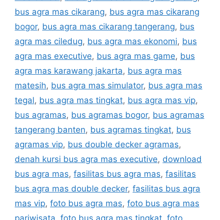
bus agra mas cikarang
,
bus agra mas cikarang
bogor
,
bus agra mas cikarang tangerang
,
bus
agra mas ciledug
,
bus agra mas ekonomi
,
bus
agra mas executive
,
bus agra mas game
,
bus
agra mas karawang jakarta
,
bus agra mas
matesih
,
bus agra mas simulator
,
bus agra mas
tegal
,
bus agra mas tingkat
,
bus agra mas vip
,
bus agramas
,
bus agramas bogor
,
bus agramas
tangerang banten
,
bus agramas tingkat
,
bus
agramas vip
,
bus double decker agramas
,
denah kursi bus agra mas executive
,
download
bus agra mas
,
fasilitas bus agra mas
,
fasilitas
bus agra mas double decker
,
fasilitas bus agra
mas vip
,
foto bus agra mas
,
foto bus agra mas
pariwisata
,
foto bus agra mas tingkat
,
foto