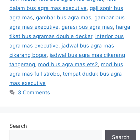
dalam bus agra mas executive
,
gaji sopir bus
agra mas
,
gambar bus agra mas
,
gambar bus
agra mas executive
,
garasi bus agra mas
,
harga
tiket bus agramas double decker
,
interior bus
agra mas executive
,
jadwal bus agra mas
cikarang bogor
,
jadwal bus agra mas cikarang
tangerang
,
mod bus agra mas ets2
,
mod bus
agra mas full strobo
,
tempat duduk bus agra
mas executive
3 Comments
Search
Search