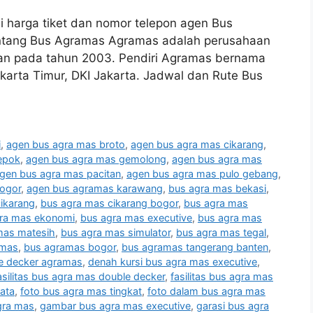
si harga tiket dan nomor telepon agen Bus
entang Bus Agramas Agramas adalah perusahaan
ikan pada tahun 2003. Pendiri Agramas bernama
karta Timur, DKI Jakarta. Jadwal dan Rute Bus
i
,
agen bus agra mas broto
,
agen bus agra mas cikarang
,
epok
,
agen bus agra mas gemolong
,
agen bus agra mas
gen bus agra mas pacitan
,
agen bus agra mas pulo gebang
,
ogor
,
agen bus agramas karawang
,
bus agra mas bekasi
,
ikarang
,
bus agra mas cikarang bogor
,
bus agra mas
ra mas ekonomi
,
bus agra mas executive
,
bus agra mas
mas matesih
,
bus agra mas simulator
,
bus agra mas tegal
,
amas
,
bus agramas bogor
,
bus agramas tangerang banten
,
e decker agramas
,
denah kursi bus agra mas executive
,
asilitas bus agra mas double decker
,
fasilitas bus agra mas
ata
,
foto bus agra mas tingkat
,
foto dalam bus agra mas
gra mas
,
gambar bus agra mas executive
,
garasi bus agra