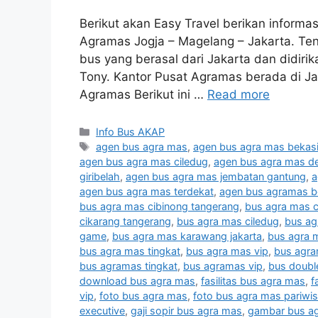
Berikut akan Easy Travel berikan informa
Agramas Jogja – Magelang – Jakarta. T
bus yang berasal dari Jakarta dan didir
Tony. Kantor Pusat Agramas berada di Ja
Agramas Berikut ini …
Read more
Categories
Info Bus AKAP
Tags
agen bus agra mas
,
agen bus agra mas bekas
agen bus agra mas ciledug
,
agen bus agra mas d
giribelah
,
agen bus agra mas jembatan gantung
,
a
agen bus agra mas terdekat
,
agen bus agramas b
bus agra mas cibinong tangerang
,
bus agra mas c
cikarang tangerang
,
bus agra mas ciledug
,
bus ag
game
,
bus agra mas karawang jakarta
,
bus agra 
bus agra mas tingkat
,
bus agra mas vip
,
bus agr
bus agramas tingkat
,
bus agramas vip
,
bus doubl
download bus agra mas
,
fasilitas bus agra mas
,
f
vip
,
foto bus agra mas
,
foto bus agra mas pariwis
executive
,
gaji sopir bus agra mas
,
gambar bus a