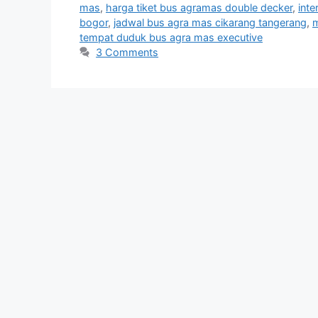
mas
,
harga tiket bus agramas double decker
,
inte
bogor
,
jadwal bus agra mas cikarang tangerang
,
m
tempat duduk bus agra mas executive
3 Comments