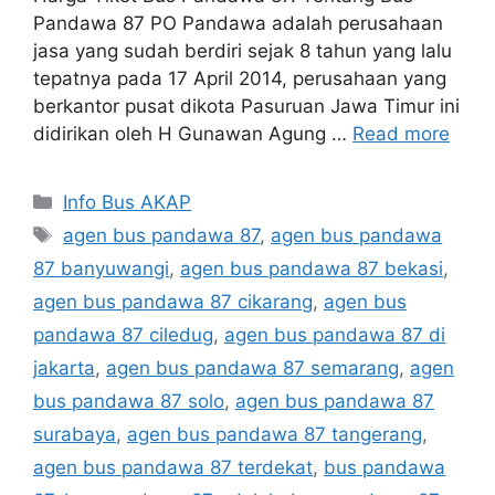
Pandawa 87 PO Pandawa adalah perusahaan
jasa yang sudah berdiri sejak 8 tahun yang lalu
tepatnya pada 17 April 2014, perusahaan yang
berkantor pusat dikota Pasuruan Jawa Timur ini
didirikan oleh H Gunawan Agung …
Read more
Categories
Info Bus AKAP
Tags
agen bus pandawa 87
,
agen bus pandawa
87 banyuwangi
,
agen bus pandawa 87 bekasi
,
agen bus pandawa 87 cikarang
,
agen bus
pandawa 87 ciledug
,
agen bus pandawa 87 di
jakarta
,
agen bus pandawa 87 semarang
,
agen
bus pandawa 87 solo
,
agen bus pandawa 87
surabaya
,
agen bus pandawa 87 tangerang
,
agen bus pandawa 87 terdekat
,
bus pandawa