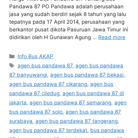
Pandawa 87 PO Pandawa adalah perusahaan
jasa yang sudah berdiri sejak 8 tahun yang lalu
tepatnya pada 17 April 2014, perusahaan yang
berkantor pusat dikota Pasuruan Jawa Timur ini
didirikan oleh H Gunawan Agung …
Read more
Categories
Info Bus AKAP
Tags
agen bus pandawa 87
,
agen bus pandawa
87 banyuwangi
,
agen bus pandawa 87 bekasi
,
agen bus pandawa 87 cikarang
,
agen bus
pandawa 87 ciledug
,
agen bus pandawa 87 di
jakarta
,
agen bus pandawa 87 semarang
,
agen
bus pandawa 87 solo
,
agen bus pandawa 87
surabaya
,
agen bus pandawa 87 tangerang
,
agen bus pandawa 87 terdekat
,
bus pandawa