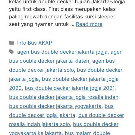
kelas untuk double decker tujuan Jakarta-Jogja
yaitu first class. First class merupakan kelas
paling mewah dengan fasilitas kursi sleeper
seat yang nyaman untuk …
Read more
Categories
Info Bus AKAP
Tags
agen bus double decker jakarta jogja
,
agen
bus double decker jakarta klaten
,
agen bus
double decker jakarta solo
,
bus double decker
jakarta jogja
,
bus double decker jakarta jogja
2020
,
bus double decker jakarta jogja 2021
,
bus double decker jakarta jogja rosalia indah
,
bus double decker jakarta yogyakarta
,
bus
double decker jogja jakarta
,
bus double decker
rosalia indah jakarta solo
,
bus double decker
yogyakarta ke jakarta
,
bus malam double