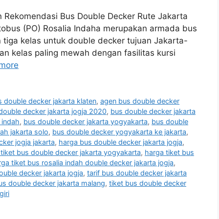
n Rekomendasi Bus Double Decker Rute Jakarta
Otobus (PO) Rosalia Indaha merupakan armada bus
 tiga kelas untuk double decker tujuan Jakarta-
akan kelas paling mewah dengan fasilitas kursi
more
 double decker jakarta klaten
,
agen bus double decker
double decker jakarta jogja 2020
,
bus double decker jakarta
a indah
,
bus double decker jakarta yogyakarta
,
bus double
ah jakarta solo
,
bus double decker yogyakarta ke jakarta
,
ker jogja jakarta
,
harga bus double decker jakarta jogja
,
tiket bus double decker jakarta yogyakarta
,
harga tiket bus
ga tiket bus rosalia indah double decker jakarta jogja
,
ouble decker jakarta jogja
,
tarif bus double decker jakarta
bus double decker jakarta malang
,
tiket bus double decker
iri