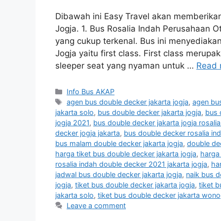
Dibawah ini Easy Travel akan memberika
Jogja. 1. Bus Rosalia Indah Perusahaan 
yang cukup terkenal. Bus ini menyediakan
Jogja yaitu first class. First class merup
sleeper seat yang nyaman untuk …
Read 
Categories
Info Bus AKAP
Tags
agen bus double decker jakarta jogja
,
agen bus
jakarta solo
,
bus double decker jakarta jogja
,
bus 
jogja 2021
,
bus double decker jakarta jogja rosali
decker jogja jakarta
,
bus double decker rosalia ind
bus malam double decker jakarta jogja
,
double dec
harga tiket bus double decker jakarta jogja
,
harga 
rosalia indah double decker 2021 jakarta jogja
,
har
jadwal bus double decker jakarta jogja
,
naik bus d
jogja
,
tiket bus double decker jakarta jogja
,
tiket 
jakarta solo
,
tiket bus double decker jakarta wonog
Leave a comment