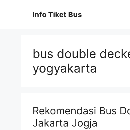
Skip
to
Info Tiket Bus
content
bus double decke
yogyakarta
Rekomendasi Bus Do
Jakarta Jogja