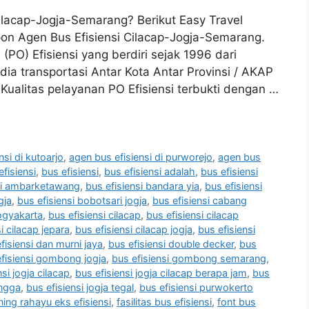
ilacap-Jogja-Semarang? Berikut Easy Travel
on Agen Bus Efisiensi Cilacap-Jogja-Semarang.
PO) Efisiensi yang berdiri sejak 1996 dari
ia transportasi Antar Kota Antar Provinsi / AKAP
ualitas pelayanan PO Efisiensi terbukti dengan …
nsi di kutoarjo
,
agen bus efisiensi di purworejo
,
agen bus
fisiensi
,
bus efisiensi
,
bus efisiensi adalah
,
bus efisiensi
si ambarketawang
,
bus efisiensi bandara yia
,
bus efisiensi
gja
,
bus efisiensi bobotsari jogja
,
bus efisiensi cabang
ogyakarta
,
bus efisiensi cilacap
,
bus efisiensi cilacap
i cilacap jepara
,
bus efisiensi cilacap jogja
,
bus efisiensi
fisiensi dan murni jaya
,
bus efisiensi double decker
,
bus
fisiensi gombong jogja
,
bus efisiensi gombong semarang
,
nsi jogja cilacap
,
bus efisiensi jogja cilacap berapa jam
,
bus
ingga
,
bus efisiensi jogja tegal
,
bus efisiensi purwokerto
ing rahayu eks efisiensi
,
fasilitas bus efisiensi
,
font bus