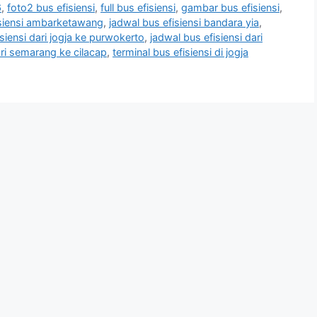
6
,
foto2 bus efisiensi
,
full bus efisiensi
,
gambar bus efisiensi
,
isiensi ambarketawang
,
jadwal bus efisiensi bandara yia
,
siensi dari jogja ke purwokerto
,
jadwal bus efisiensi dari
ari semarang ke cilacap
,
terminal bus efisiensi di jogja