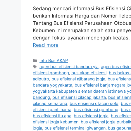
Sedang mencari informasi Bus Efisiensi C
berikan Informasi Harga dan Nomor Telep
Tentang Bus Efisiensi Perusahaan Otobus (
Kebumen ini merupakan salah satu penyed
dengan fokus layanan menengah keatas. K
Read more
Categories
Info Bus AKAP
Tags
agen bus efisiensi bandara yia
,
agen bus efisie
efisiensi gombong
,
bus akap efisiensi
,
bus bekas e
adiputro
,
bus efisiensi ajibarang jogja
,
bus efisien
bandara yogyakarta
,
bus efisiensi banjarnegara jo
yogyakarta kabupaten sleman daerah istimewa y
bandung
,
bus efisiensi cilacap jakarta
,
bus efisiens
cilacap semarang
,
bus efisiensi cilacap solo
,
bus e
efisiensi ganti nama
,
bus efisiensi gombong
,
bus e
bus efisiensi itu apa
,
bus efisiensi jogja
,
bus efisie
efisiensi jogja kebumen
,
bus efisiensi jogja purbal
jogja
,
bus efisiensi terminal giwangan
,
bus gapuran