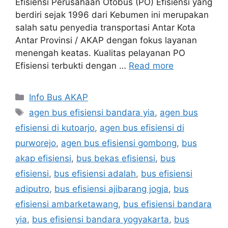
Efisiensi Perusahaan Otobus (PO) Efisiensi yang
berdiri sejak 1996 dari Kebumen ini merupakan
salah satu penyedia transportasi Antar Kota
Antar Provinsi / AKAP dengan fokus layanan
menengah keatas. Kualitas pelayanan PO
Efisiensi terbukti dengan …
Read more
Categories
Info Bus AKAP
Tags
agen bus efisiensi bandara yia
,
agen bus
efisiensi di kutoarjo
,
agen bus efisiensi di
purworejo
,
agen bus efisiensi gombong
,
bus
akap efisiensi
,
bus bekas efisiensi
,
bus
efisiensi
,
bus efisiensi adalah
,
bus efisiensi
adiputro
,
bus efisiensi ajibarang jogja
,
bus
efisiensi ambarketawang
,
bus efisiensi bandara
yia
,
bus efisiensi bandara yogyakarta
,
bus