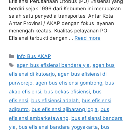
Efisiensi Perusahaan Otobus (PO) Efisiensi yang
berdiri sejak 1996 dari Kebumen ini merupakan
salah satu penyedia transportasi Antar Kota
Antar Provinsi / AKAP dengan fokus layanan
menengah keatas. Kualitas pelayanan PO
Efisiensi terbukti dengan …
Read more
Categories
Info Bus AKAP
Tags
agen bus efisiensi bandara yia
,
agen bus
efisiensi di kutoarjo
,
agen bus efisiensi di
purworejo
,
agen bus efisiensi gombong
,
bus
akap efisiensi
,
bus bekas efisiensi
,
bus
efisiensi
,
bus efisiensi adalah
,
bus efisiensi
adiputro
,
bus efisiensi ajibarang jogja
,
bus
efisiensi ambarketawang
,
bus efisiensi bandara
yia
,
bus efisiensi bandara yogyakarta
,
bus