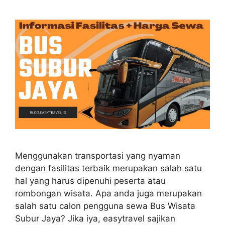
Menggunakan transportasi yang nyaman
dengan fasilitas terbaik merupakan salah satu
hal yang harus dipenuhi peserta atau
rombongan wisata. Apa anda juga merupakan
salah satu calon pengguna sewa Bus Wisata
Subur Jaya? Jika iya, easytravel sajikan