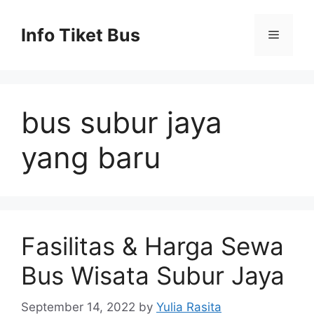
Skip
to
Info Tiket Bus
Menu
content
bus subur jaya
yang baru
Fasilitas & Harga Sewa
Bus Wisata Subur Jaya
September 14, 2022
by
Yulia Rasita