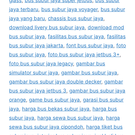
glass
,
bus subur jaya super jetbus
,
bus subur
jaya terbaru
,
bus subur jaya voyager
,
bus subur
jaya yang baru
,
chassis bus subur jaya
,
download livery bus subur jaya
,
download mod
bus subur jaya
,
fasilitas bus subur jaya
,
fasilitas
bus subur jaya jakarta
,
font bus subur jaya
,
foto
bus subur jaya
,
foto bus subur jaya jetbus 3+
,
foto bus subur jaya legacy
,
gambar bus
simulator subur jaya
,
gambar bus subur jaya
,
gambar bus subur jaya double decker
,
gambar
bus subur jaya jetbus 3
,
gambar bus subur jaya
orange
,
game bus subur jaya
,
garasi bus subur
jaya
,
harga bus bekas subur jaya
,
harga bus
subur jaya
,
harga sewa bus subur jaya
,
harga
sewa bus subur jaya cipondoh
,
harga tiket bus