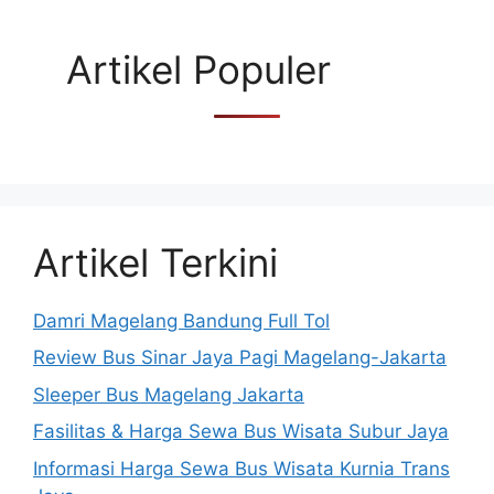
Artikel Populer
Artikel Terkini
Damri Magelang Bandung Full Tol
Review Bus Sinar Jaya Pagi Magelang-Jakarta
Sleeper Bus Magelang Jakarta
Fasilitas & Harga Sewa Bus Wisata Subur Jaya
Informasi Harga Sewa Bus Wisata Kurnia Trans