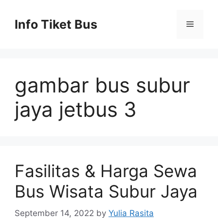
Skip
to
Info Tiket Bus
Menu
content
gambar bus subur
jaya jetbus 3
Fasilitas & Harga Sewa
Bus Wisata Subur Jaya
September 14, 2022
by
Yulia Rasita