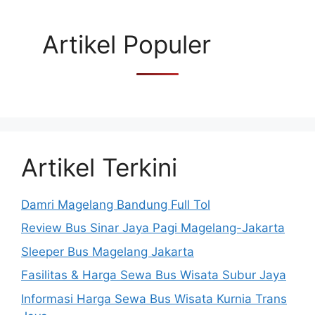
Artikel Populer
Artikel Terkini
Damri Magelang Bandung Full Tol
Review Bus Sinar Jaya Pagi Magelang-Jakarta
Sleeper Bus Magelang Jakarta
Fasilitas & Harga Sewa Bus Wisata Subur Jaya
Informasi Harga Sewa Bus Wisata Kurnia Trans