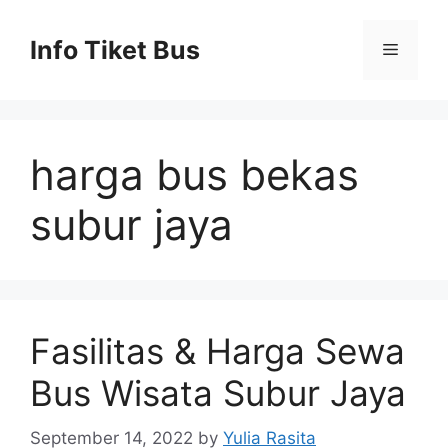
Skip
to
Info Tiket Bus
Menu
content
harga bus bekas
subur jaya
Fasilitas & Harga Sewa
Bus Wisata Subur Jaya
September 14, 2022
by
Yulia Rasita