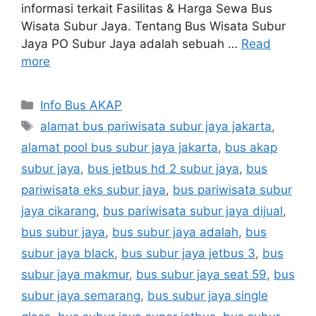
informasi terkait Fasilitas & Harga Sewa Bus
Wisata Subur Jaya. Tentang Bus Wisata Subur
Jaya PO Subur Jaya adalah sebuah …
Read
more
Categories
Info Bus AKAP
Tags
alamat bus pariwisata subur jaya jakarta
,
alamat pool bus subur jaya jakarta
,
bus akap
subur jaya
,
bus jetbus hd 2 subur jaya
,
bus
pariwisata eks subur jaya
,
bus pariwisata subur
jaya cikarang
,
bus pariwisata subur jaya dijual
,
bus subur jaya
,
bus subur jaya adalah
,
bus
subur jaya black
,
bus subur jaya jetbus 3
,
bus
subur jaya makmur
,
bus subur jaya seat 59
,
bus
subur jaya semarang
,
bus subur jaya single