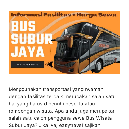
Menggunakan transportasi yang nyaman
dengan fasilitas terbaik merupakan salah satu
hal yang harus dipenuhi peserta atau
rombongan wisata. Apa anda juga merupakan
salah satu calon pengguna sewa Bus Wisata
Subur Jaya? Jika iya, easytravel sajikan