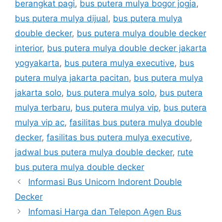
berangkat pagi
,
bus putera mulya bogor jogja
,
bus putera mulya dijual
,
bus putera mulya
double decker
,
bus putera mulya double decker
interior
,
bus putera mulya double decker jakarta
yogyakarta
,
bus putera mulya executive
,
bus
putera mulya jakarta pacitan
,
bus putera mulya
jakarta solo
,
bus putera mulya solo
,
bus putera
mulya terbaru
,
bus putera mulya vip
,
bus putera
mulya vip ac
,
fasilitas bus putera mulya double
decker
,
fasilitas bus putera mulya executive
,
jadwal bus putera mulya double decker
,
rute
bus putera mulya double decker
Informasi Bus Unicorn Indorent Double
Decker
Infomasi Harga dan Telepon Agen Bus