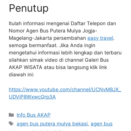
Penutup
Itulah informasi mengenai Daftar Telepon dan
Nomor Agen Bus Putera Mulya Jogja-
Magelang-Jakarta persembahan
easy travel
.
semoga bermanfaat. Jika Anda ingin
mengetahui informasi lebih lengkap dan terbaru
silahkan simak video di channel Galeri Bus
AKAP WISATA atau bisa langsung klik link
diawah ini:
https://www.youtube.com/channel/UCNvM8JX_
UDViP8WxwcQrp3A
Categories
Info Bus AKAP
Tags
agen bus putera mulya bekasi
,
agen bus