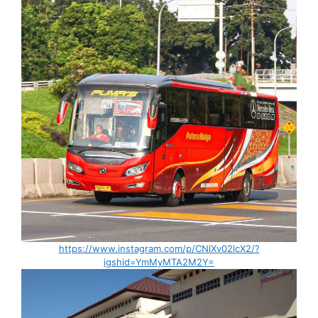
https://www.instagram.com/p/CNlXv02lcX2/?
igshid=YmMyMTA2M2Y=