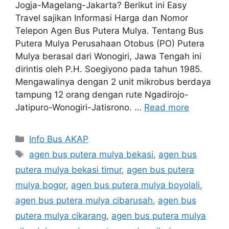
Jogja-Magelang-Jakarta? Berikut ini Easy
Travel sajikan Informasi Harga dan Nomor
Telepon Agen Bus Putera Mulya. Tentang Bus
Putera Mulya Perusahaan Otobus (PO) Putera
Mulya berasal dari Wonogiri, Jawa Tengah ini
dirintis oleh P.H. Soegiyono pada tahun 1985.
Mengawalinya dengan 2 unit mikrobus berdaya
tampung 12 orang dengan rute Ngadirojo-
Jatipuro-Wonogiri-Jatisrono. …
Read more
Categories
Info Bus AKAP
Tags
agen bus putera mulya bekasi
,
agen bus
putera mulya bekasi timur
,
agen bus putera
mulya bogor
,
agen bus putera mulya boyolali
,
agen bus putera mulya cibarusah
,
agen bus
putera mulya cikarang
,
agen bus putera mulya