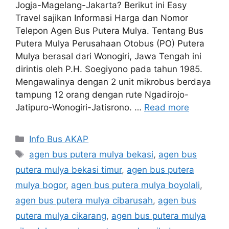
Jogja-Magelang-Jakarta? Berikut ini Easy
Travel sajikan Informasi Harga dan Nomor
Telepon Agen Bus Putera Mulya. Tentang Bus
Putera Mulya Perusahaan Otobus (PO) Putera
Mulya berasal dari Wonogiri, Jawa Tengah ini
dirintis oleh P.H. Soegiyono pada tahun 1985.
Mengawalinya dengan 2 unit mikrobus berdaya
tampung 12 orang dengan rute Ngadirojo-
Jatipuro-Wonogiri-Jatisrono. …
Read more
Categories
Info Bus AKAP
Tags
agen bus putera mulya bekasi
,
agen bus
putera mulya bekasi timur
,
agen bus putera
mulya bogor
,
agen bus putera mulya boyolali
,
agen bus putera mulya cibarusah
,
agen bus
putera mulya cikarang
,
agen bus putera mulya