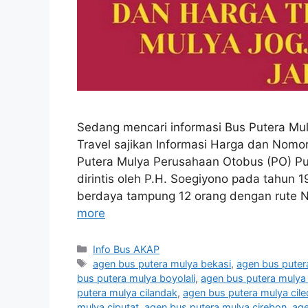
Sedang mencari informasi Bus Putera Mul
Travel sajikan Informasi Harga dan Nomo
Putera Mulya Perusahaan Otobus (PO) Put
dirintis oleh P.H. Soegiyono pada tahun
berdaya tampung 12 orang dengan rute Ng
more
Categories
Info Bus AKAP
Tags
agen bus putera mulya bekasi
,
agen bus puter
bus putera mulya boyolali
,
agen bus putera mulya
putera mulya cilandak
,
agen bus putera mulya cil
mulya ciputat
,
agen bus putera mulya cirebon
,
age