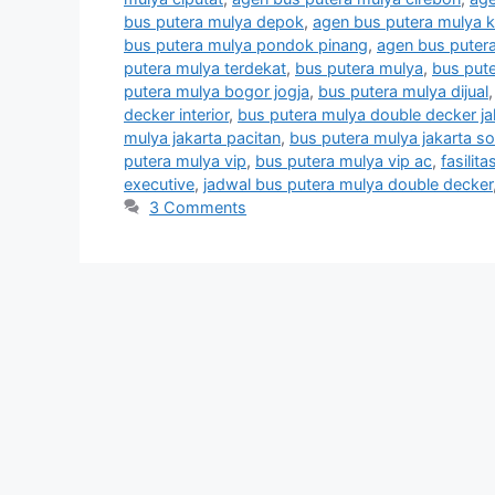
bus putera mulya depok
,
agen bus putera mulya 
bus putera mulya pondok pinang
,
agen bus puter
putera mulya terdekat
,
bus putera mulya
,
bus put
putera mulya bogor jogja
,
bus putera mulya dijual
decker interior
,
bus putera mulya double decker ja
mulya jakarta pacitan
,
bus putera mulya jakarta so
putera mulya vip
,
bus putera mulya vip ac
,
fasilit
executive
,
jadwal bus putera mulya double decker
3 Comments