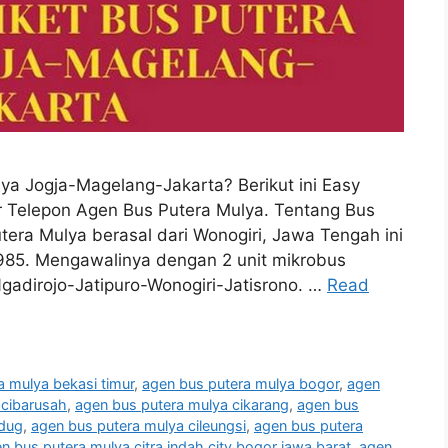
ya Jogja-Magelang-Jakarta? Berikut ini Easy
r Telepon Agen Bus Putera Mulya. Tentang Bus
era Mulya berasal dari Wonogiri, Jawa Tengah ini
 1985. Mengawalinya dengan 2 unit mikrobus
adirojo-Jatipuro-Wonogiri-Jatisrono. …
Read
a mulya bekasi timur
,
agen bus putera mulya bogor
,
agen
 cibarusah
,
agen bus putera mulya cikarang
,
agen bus
edug
,
agen bus putera mulya cileungsi
,
agen bus putera
n bus putera mulya citra indah city bogor jawa barat
,
agen