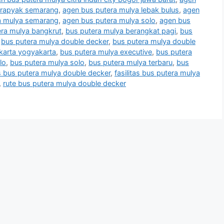
krapyak semarang
,
agen bus putera mulya lebak bulus
,
agen
a mulya semarang
,
agen bus putera mulya solo
,
agen bus
era mulya bangkrut
,
bus putera mulya berangkat pagi
,
bus
,
bus putera mulya double decker
,
bus putera mulya double
karta yogyakarta
,
bus putera mulya executive
,
bus putera
lo
,
bus putera mulya solo
,
bus putera mulya terbaru
,
bus
as bus putera mulya double decker
,
fasilitas bus putera mulya
,
rute bus putera mulya double decker