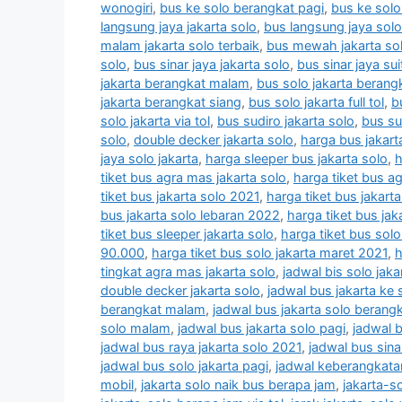
wonogiri
,
bus ke solo berangkat pagi
,
bus ke sol
langsung jaya jakarta solo
,
bus langsung jaya solo
malam jakarta solo terbaik
,
bus mewah jakarta so
solo
,
bus sinar jaya jakarta solo
,
bus sinar jaya sui
jakarta berangkat malam
,
bus solo jakarta berang
jakarta berangkat siang
,
bus solo jakarta full tol
,
b
solo jakarta via tol
,
bus sudiro jakarta solo
,
bus su
solo
,
double decker jakarta solo
,
harga bus jakart
jaya solo jakarta
,
harga sleeper bus jakarta solo
,
h
tiket bus agra mas jakarta solo
,
harga tiket bus a
tiket bus jakarta solo 2021
,
harga tiket bus jakart
bus jakarta solo lebaran 2022
,
harga tiket bus jak
tiket bus sleeper jakarta solo
,
harga tiket bus solo
90.000
,
harga tiket bus solo jakarta maret 2021
,
h
tingkat agra mas jakarta solo
,
jadwal bis solo jaka
double decker jakarta solo
,
jadwal bus jakarta ke 
berangkat malam
,
jadwal bus jakarta solo berang
solo malam
,
jadwal bus jakarta solo pagi
,
jadwal b
jadwal bus raya jakarta solo 2021
,
jadwal bus sinar
jadwal bus solo jakarta pagi
,
jadwal keberangkatan
mobil
,
jakarta solo naik bus berapa jam
,
jakarta-s