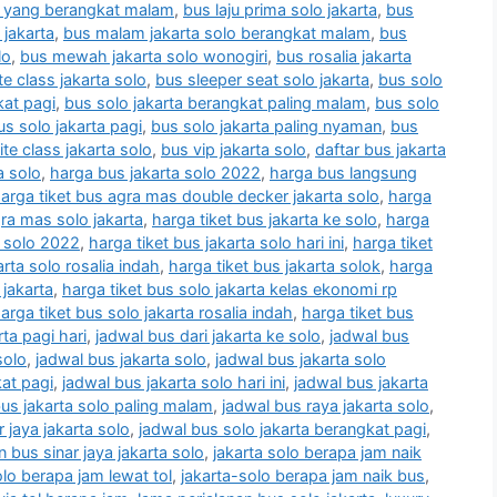
o yang berangkat malam
,
bus laju prima solo jakarta
,
bus
 jakarta
,
bus malam jakarta solo berangkat malam
,
bus
lo
,
bus mewah jakarta solo wonogiri
,
bus rosalia jakarta
te class jakarta solo
,
bus sleeper seat solo jakarta
,
bus solo
kat pagi
,
bus solo jakarta berangkat paling malam
,
bus solo
us solo jakarta pagi
,
bus solo jakarta paling nyaman
,
bus
ite class jakarta solo
,
bus vip jakarta solo
,
daftar bus jakarta
a solo
,
harga bus jakarta solo 2022
,
harga bus langsung
arga tiket bus agra mas double decker jakarta solo
,
harga
gra mas solo jakarta
,
harga tiket bus jakarta ke solo
,
harga
a solo 2022
,
harga tiket bus jakarta solo hari ini
,
harga tiket
arta solo rosalia indah
,
harga tiket bus jakarta solok
,
harga
 jakarta
,
harga tiket bus solo jakarta kelas ekonomi rp
arga tiket bus solo jakarta rosalia indah
,
harga tiket bus
rta pagi hari
,
jadwal bus dari jakarta ke solo
,
jadwal bus
solo
,
jadwal bus jakarta solo
,
jadwal bus jakarta solo
kat pagi
,
jadwal bus jakarta solo hari ini
,
jadwal bus jakarta
us jakarta solo paling malam
,
jadwal bus raya jakarta solo
,
 jaya jakarta solo
,
jadwal bus solo jakarta berangkat pagi
,
 bus sinar jaya jakarta solo
,
jakarta solo berapa jam naik
olo berapa jam lewat tol
,
jakarta-solo berapa jam naik bus
,