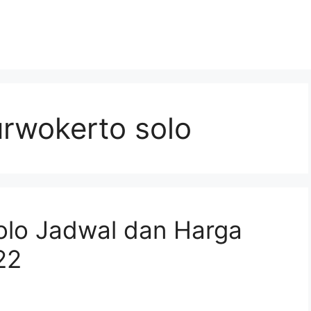
urwokerto solo
olo Jadwal dan Harga
22