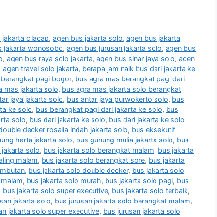
jakarta cilacap
,
agen bus jakarta solo
,
agen bus jakarta
s jakarta wonosobo
,
agen bus jurusan jakarta solo
,
agen bus
o
,
agen bus raya solo jakarta
,
agen bus sinar jaya solo
,
agen
,
agen travel solo jakarta
,
berapa jam naik bus dari jakarta ke
 berangkat pagi bogor
,
bus agra mas berangkat pagi dari
a mas jakarta solo
,
bus agra mas jakarta solo berangkat
ar jaya jakarta solo
,
bus antar jaya purwokerto solo
,
bus
ta ke solo
,
bus berangkat pagi dari jakarta ke solo
,
bus
rta solo
,
bus dari jakarta ke solo
,
bus dari jakarta ke solo
double decker rosalia indah jakarta solo
,
bus eksekutif
ung harta jakarta solo
,
bus gunung mulia jakarta solo
,
bus
 jakarta solo
,
bus jakarta solo berangkat malam
,
bus jakarta
paling malam
,
bus jakarta solo berangkat sore
,
bus jakarta
rambutan
,
bus jakarta solo double decker
,
bus jakarta solo
o malam
,
bus jakarta solo murah
,
bus jakarta solo pagi
,
bus
,
bus jakarta solo super executive
,
bus jakarta solo terbaik
,
san jakarta solo
,
bus jurusan jakarta solo berangkat malam
,
an jakarta solo super executive
,
bus jurusan jakarta solo