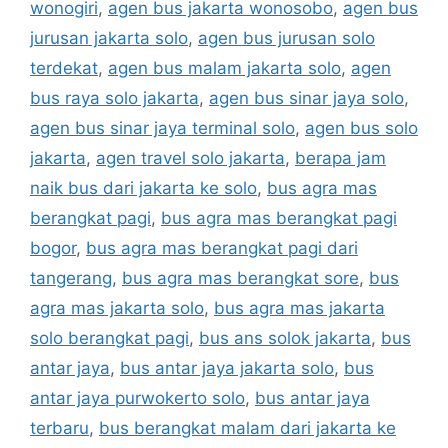
wonogiri
,
agen bus jakarta wonosobo
,
agen bus
jurusan jakarta solo
,
agen bus jurusan solo
terdekat
,
agen bus malam jakarta solo
,
agen
bus raya solo jakarta
,
agen bus sinar jaya solo
,
agen bus sinar jaya terminal solo
,
agen bus solo
jakarta
,
agen travel solo jakarta
,
berapa jam
naik bus dari jakarta ke solo
,
bus agra mas
berangkat pagi
,
bus agra mas berangkat pagi
bogor
,
bus agra mas berangkat pagi dari
tangerang
,
bus agra mas berangkat sore
,
bus
agra mas jakarta solo
,
bus agra mas jakarta
solo berangkat pagi
,
bus ans solok jakarta
,
bus
antar jaya
,
bus antar jaya jakarta solo
,
bus
antar jaya purwokerto solo
,
bus antar jaya
terbaru
,
bus berangkat malam dari jakarta ke