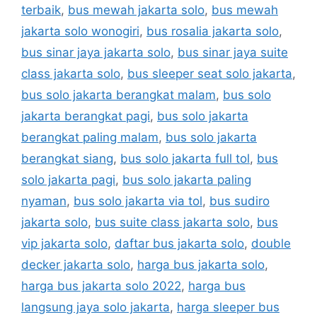
terbaik
,
bus mewah jakarta solo
,
bus mewah
jakarta solo wonogiri
,
bus rosalia jakarta solo
,
bus sinar jaya jakarta solo
,
bus sinar jaya suite
class jakarta solo
,
bus sleeper seat solo jakarta
,
bus solo jakarta berangkat malam
,
bus solo
jakarta berangkat pagi
,
bus solo jakarta
berangkat paling malam
,
bus solo jakarta
berangkat siang
,
bus solo jakarta full tol
,
bus
solo jakarta pagi
,
bus solo jakarta paling
nyaman
,
bus solo jakarta via tol
,
bus sudiro
jakarta solo
,
bus suite class jakarta solo
,
bus
vip jakarta solo
,
daftar bus jakarta solo
,
double
decker jakarta solo
,
harga bus jakarta solo
,
harga bus jakarta solo 2022
,
harga bus
langsung jaya solo jakarta
,
harga sleeper bus