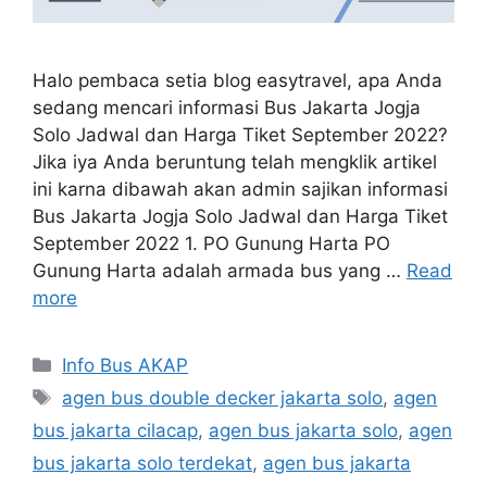
Halo pembaca setia blog easytravel, apa Anda
sedang mencari informasi Bus Jakarta Jogja
Solo Jadwal dan Harga Tiket September 2022?
Jika iya Anda beruntung telah mengklik artikel
ini karna dibawah akan admin sajikan informasi
Bus Jakarta Jogja Solo Jadwal dan Harga Tiket
September 2022 1. PO Gunung Harta PO
Gunung Harta adalah armada bus yang …
Read
more
Categories
Info Bus AKAP
Tags
agen bus double decker jakarta solo
,
agen
bus jakarta cilacap
,
agen bus jakarta solo
,
agen
bus jakarta solo terdekat
,
agen bus jakarta