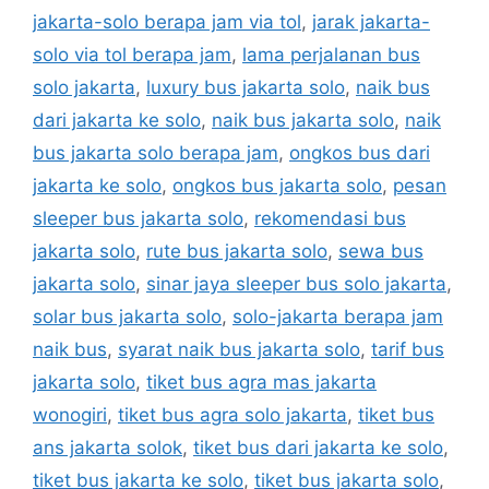
jakarta-solo berapa jam via tol
,
jarak jakarta-
solo via tol berapa jam
,
lama perjalanan bus
solo jakarta
,
luxury bus jakarta solo
,
naik bus
dari jakarta ke solo
,
naik bus jakarta solo
,
naik
bus jakarta solo berapa jam
,
ongkos bus dari
jakarta ke solo
,
ongkos bus jakarta solo
,
pesan
sleeper bus jakarta solo
,
rekomendasi bus
jakarta solo
,
rute bus jakarta solo
,
sewa bus
jakarta solo
,
sinar jaya sleeper bus solo jakarta
,
solar bus jakarta solo
,
solo-jakarta berapa jam
naik bus
,
syarat naik bus jakarta solo
,
tarif bus
jakarta solo
,
tiket bus agra mas jakarta
wonogiri
,
tiket bus agra solo jakarta
,
tiket bus
ans jakarta solok
,
tiket bus dari jakarta ke solo
,
tiket bus jakarta ke solo
,
tiket bus jakarta solo
,