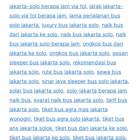
jakarta-solo berapa jam via tol
,
jarak jakarta-
solo via tol berapa jam
,
lama perjalanan bus
solo jakarta
,
luxury bus jakarta solo
,
naik bus
dari jakarta ke solo
,
naik bus jakarta solo
,
naik
bus jakarta solo berapa jam
,
ongkos bus dari
jakarta ke solo
,
ongkos bus jakarta solo
,
pesan
sleeper bus jakarta solo
,
rekomendasi bus
jakarta solo
,
rute bus jakarta solo
,
sewa bus
jakarta solo
,
sinar jaya sleeper bus solo jakarta
,
solar bus jakarta solo
,
solo-jakarta berapa jam
naik bus
,
syarat naik bus jakarta solo
,
tarif bus
jakarta solo
,
tiket bus agra mas jakarta
wonogiri
,
tiket bus agra solo jakarta
,
tiket bus
ans jakarta solok
,
tiket bus dari jakarta ke solo
,
tiket bus jakarta ke solo
,
tiket bus jakarta solo
,