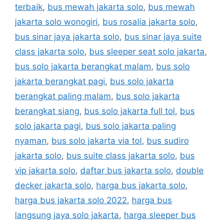
terbaik
,
bus mewah jakarta solo
,
bus mewah
jakarta solo wonogiri
,
bus rosalia jakarta solo
,
bus sinar jaya jakarta solo
,
bus sinar jaya suite
class jakarta solo
,
bus sleeper seat solo jakarta
,
bus solo jakarta berangkat malam
,
bus solo
jakarta berangkat pagi
,
bus solo jakarta
berangkat paling malam
,
bus solo jakarta
berangkat siang
,
bus solo jakarta full tol
,
bus
solo jakarta pagi
,
bus solo jakarta paling
nyaman
,
bus solo jakarta via tol
,
bus sudiro
jakarta solo
,
bus suite class jakarta solo
,
bus
vip jakarta solo
,
daftar bus jakarta solo
,
double
decker jakarta solo
,
harga bus jakarta solo
,
harga bus jakarta solo 2022
,
harga bus
langsung jaya solo jakarta
,
harga sleeper bus