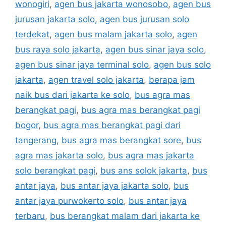
wonogiri
,
agen bus jakarta wonosobo
,
agen bus
jurusan jakarta solo
,
agen bus jurusan solo
terdekat
,
agen bus malam jakarta solo
,
agen
bus raya solo jakarta
,
agen bus sinar jaya solo
,
agen bus sinar jaya terminal solo
,
agen bus solo
jakarta
,
agen travel solo jakarta
,
berapa jam
naik bus dari jakarta ke solo
,
bus agra mas
berangkat pagi
,
bus agra mas berangkat pagi
bogor
,
bus agra mas berangkat pagi dari
tangerang
,
bus agra mas berangkat sore
,
bus
agra mas jakarta solo
,
bus agra mas jakarta
solo berangkat pagi
,
bus ans solok jakarta
,
bus
antar jaya
,
bus antar jaya jakarta solo
,
bus
antar jaya purwokerto solo
,
bus antar jaya
terbaru
,
bus berangkat malam dari jakarta ke