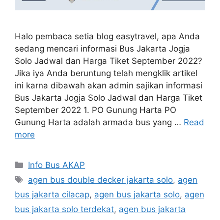
Halo pembaca setia blog easytravel, apa Anda
sedang mencari informasi Bus Jakarta Jogja
Solo Jadwal dan Harga Tiket September 2022?
Jika iya Anda beruntung telah mengklik artikel
ini karna dibawah akan admin sajikan informasi
Bus Jakarta Jogja Solo Jadwal dan Harga Tiket
September 2022 1. PO Gunung Harta PO
Gunung Harta adalah armada bus yang …
Read
more
Categories
Info Bus AKAP
Tags
agen bus double decker jakarta solo
,
agen
bus jakarta cilacap
,
agen bus jakarta solo
,
agen
bus jakarta solo terdekat
,
agen bus jakarta