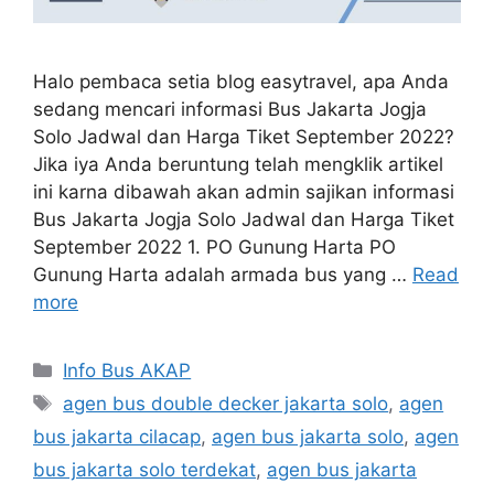
Halo pembaca setia blog easytravel, apa Anda
sedang mencari informasi Bus Jakarta Jogja
Solo Jadwal dan Harga Tiket September 2022?
Jika iya Anda beruntung telah mengklik artikel
ini karna dibawah akan admin sajikan informasi
Bus Jakarta Jogja Solo Jadwal dan Harga Tiket
September 2022 1. PO Gunung Harta PO
Gunung Harta adalah armada bus yang …
Read
more
Categories
Info Bus AKAP
Tags
agen bus double decker jakarta solo
,
agen
bus jakarta cilacap
,
agen bus jakarta solo
,
agen
bus jakarta solo terdekat
,
agen bus jakarta