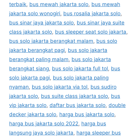
terbaik
,
bus mewah jakarta solo
,
bus mewah
jakarta solo wonogiri
,
bus rosalia jakarta solo
,
bus sinar jaya jakarta solo
,
bus sinar jaya suite
class jakarta solo
,
bus sleeper seat solo jakarta
,
bus solo jakarta berangkat malam
,
bus solo
jakarta berangkat pagi
,
bus solo jakarta
berangkat paling malam
,
bus solo jakarta
berangkat siang
,
bus solo jakarta full tol
,
bus
solo jakarta pagi
,
bus solo jakarta paling
nyaman
,
bus solo jakarta via tol
,
bus sudiro
jakarta solo
,
bus suite class jakarta solo
,
bus
vip jakarta solo
,
daftar bus jakarta solo
,
double
decker jakarta solo
,
harga bus jakarta solo
,
harga bus jakarta solo 2022
,
harga bus
langsung jaya solo jakarta
,
harga sleeper bus