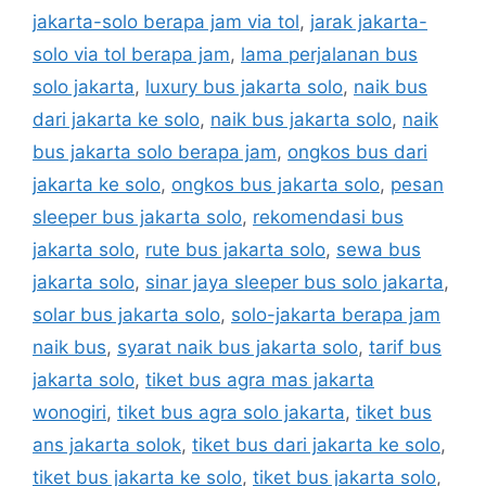
jakarta-solo berapa jam via tol
,
jarak jakarta-
solo via tol berapa jam
,
lama perjalanan bus
solo jakarta
,
luxury bus jakarta solo
,
naik bus
dari jakarta ke solo
,
naik bus jakarta solo
,
naik
bus jakarta solo berapa jam
,
ongkos bus dari
jakarta ke solo
,
ongkos bus jakarta solo
,
pesan
sleeper bus jakarta solo
,
rekomendasi bus
jakarta solo
,
rute bus jakarta solo
,
sewa bus
jakarta solo
,
sinar jaya sleeper bus solo jakarta
,
solar bus jakarta solo
,
solo-jakarta berapa jam
naik bus
,
syarat naik bus jakarta solo
,
tarif bus
jakarta solo
,
tiket bus agra mas jakarta
wonogiri
,
tiket bus agra solo jakarta
,
tiket bus
ans jakarta solok
,
tiket bus dari jakarta ke solo
,
tiket bus jakarta ke solo
,
tiket bus jakarta solo
,