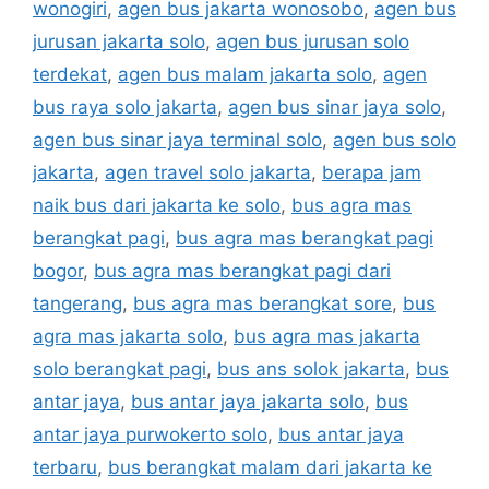
wonogiri
,
agen bus jakarta wonosobo
,
agen bus
jurusan jakarta solo
,
agen bus jurusan solo
terdekat
,
agen bus malam jakarta solo
,
agen
bus raya solo jakarta
,
agen bus sinar jaya solo
,
agen bus sinar jaya terminal solo
,
agen bus solo
jakarta
,
agen travel solo jakarta
,
berapa jam
naik bus dari jakarta ke solo
,
bus agra mas
berangkat pagi
,
bus agra mas berangkat pagi
bogor
,
bus agra mas berangkat pagi dari
tangerang
,
bus agra mas berangkat sore
,
bus
agra mas jakarta solo
,
bus agra mas jakarta
solo berangkat pagi
,
bus ans solok jakarta
,
bus
antar jaya
,
bus antar jaya jakarta solo
,
bus
antar jaya purwokerto solo
,
bus antar jaya
terbaru
,
bus berangkat malam dari jakarta ke