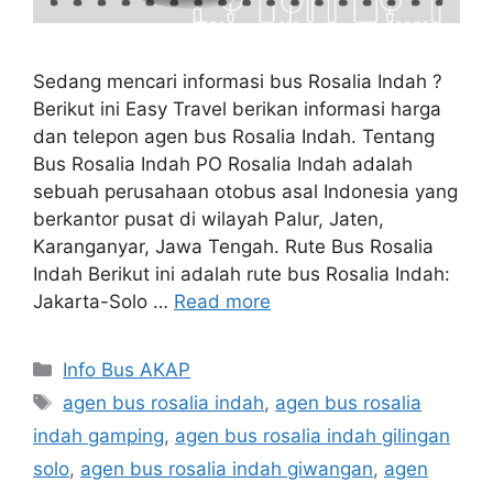
Sedang mencari informasi bus Rosalia Indah ?
Berikut ini Easy Travel berikan informasi harga
dan telepon agen bus Rosalia Indah. Tentang
Bus Rosalia Indah PO Rosalia Indah adalah
sebuah perusahaan otobus asal Indonesia yang
berkantor pusat di wilayah Palur, Jaten,
Karanganyar, Jawa Tengah. Rute Bus Rosalia
Indah Berikut ini adalah rute bus Rosalia Indah:
Jakarta-Solo …
Read more
Categories
Info Bus AKAP
Tags
agen bus rosalia indah
,
agen bus rosalia
indah gamping
,
agen bus rosalia indah gilingan
solo
,
agen bus rosalia indah giwangan
,
agen