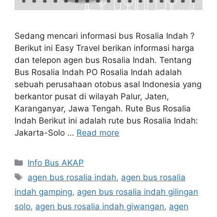
Sedang mencari informasi bus Rosalia Indah ?
Berikut ini Easy Travel berikan informasi harga
dan telepon agen bus Rosalia Indah. Tentang
Bus Rosalia Indah PO Rosalia Indah adalah
sebuah perusahaan otobus asal Indonesia yang
berkantor pusat di wilayah Palur, Jaten,
Karanganyar, Jawa Tengah. Rute Bus Rosalia
Indah Berikut ini adalah rute bus Rosalia Indah:
Jakarta-Solo …
Read more
Categories
Info Bus AKAP
Tags
agen bus rosalia indah
,
agen bus rosalia
indah gamping
,
agen bus rosalia indah gilingan
solo
,
agen bus rosalia indah giwangan
,
agen