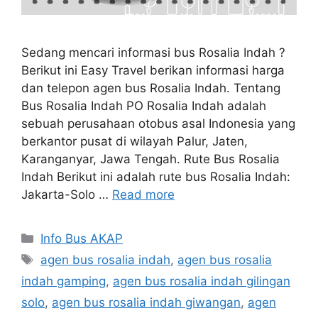
Sedang mencari informasi bus Rosalia Indah ?
Berikut ini Easy Travel berikan informasi harga
dan telepon agen bus Rosalia Indah. Tentang
Bus Rosalia Indah PO Rosalia Indah adalah
sebuah perusahaan otobus asal Indonesia yang
berkantor pusat di wilayah Palur, Jaten,
Karanganyar, Jawa Tengah. Rute Bus Rosalia
Indah Berikut ini adalah rute bus Rosalia Indah:
Jakarta-Solo …
Read more
Categories
Info Bus AKAP
Tags
agen bus rosalia indah
,
agen bus rosalia
indah gamping
,
agen bus rosalia indah gilingan
solo
,
agen bus rosalia indah giwangan
,
agen