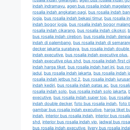
indah indramayu
,
agen bus rosalia indah magelan
rosalia indah angkatan pagi
,
bus rosalia indah ba
jogja
,
bus rosalia indah bekasi timur
,
bus rosalia i
indah bogor jogja
,
bus rosalia indah bogor malan
rosalia indah cikarang
,
bus rosalia indah cikokol
,
b
bus rosalia indah cirebon
,
bus rosalia indah denp
indah di palembang
,
bus rosalia indah di semaran
decker jakarta surabaya
,
bus rosalia indah double
indah executive
,
bus rosalia indah executive plus
,
indah executive plus shd
,
bus rosalia indah first 
indah harga tiket
,
bus rosalia indah hari ini
,
bus ro
jadul
,
bus rosalia indah jakarta
,
bus rosalia indah 
rosalia indah jetbus hd 2
,
bus rosalia indah jurusa
indah kediri
,
bus rosalia indah patas ac
,
bus rosal
rosalia indah solo
,
bus rosalia indah solo jakarta
,
executive
,
bus rosalia indah super top
,
bus rosalia
indah double decker
,
foto bus rosalia indah
,
foto 
gambar bus rosalia indah executive
,
harga tiket b
indah
,
interior bus rosalia indah
,
interior bus rosal
shd
,
interior bus rosalia indah vip
,
jadwal bus rosal
bus rosalia indah executive
,
livery bus rosalia ind