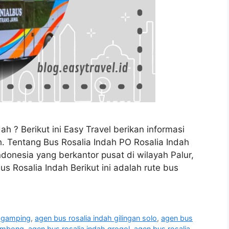
h ? Berikut ini Easy Travel berikan informasi
h. Tentang Bus Rosalia Indah PO Rosalia Indah
donesia yang berkantor pusat di wilayah Palur,
s Rosalia Indah Berikut ini adalah rute bus
h gamping
,
agen bus rosalia indah gilingan solo
,
agen bus
gombong
,
agen bus rosalia indah grogol
,
agen bus rosalia