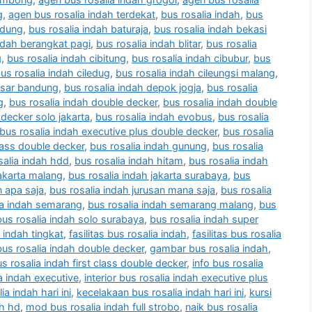
g
,
agen bus rosalia indah terdekat
,
bus rosalia indah
,
bus
ndung
,
bus rosalia indah baturaja
,
bus rosalia indah bekasi
ndah berangkat pagi
,
bus rosalia indah blitar
,
bus rosalia
g
,
bus rosalia indah cibitung
,
bus rosalia indah cibubur
,
bus
us rosalia indah ciledug
,
bus rosalia indah cileungsi malang
,
asar bandung
,
bus rosalia indah depok jogja
,
bus rosalia
g
,
bus rosalia indah double decker
,
bus rosalia indah double
 decker solo jakarta
,
bus rosalia indah evobus
,
bus rosalia
bus rosalia indah executive plus double decker
,
bus rosalia
class double decker
,
bus rosalia indah gunung
,
bus rosalia
salia indah hdd
,
bus rosalia indah hitam
,
bus rosalia indah
jakarta malang
,
bus rosalia indah jakarta surabaya
,
bus
n apa saja
,
bus rosalia indah jurusan mana saja
,
bus rosalia
ia indah semarang
,
bus rosalia indah semarang malang
,
bus
bus rosalia indah solo surabaya
,
bus rosalia indah super
 indah tingkat
,
fasilitas bus rosalia indah
,
fasilitas bus rosalia
bus rosalia indah double decker
,
gambar bus rosalia indah
,
us rosalia indah first class double decker
,
info bus rosalia
ia indah executive
,
interior bus rosalia indah executive plus
ia indah hari ini
,
kecelakaan bus rosalia indah hari ini
,
kursi
ah hd
,
mod bus rosalia indah full strobo
,
naik bus rosalia