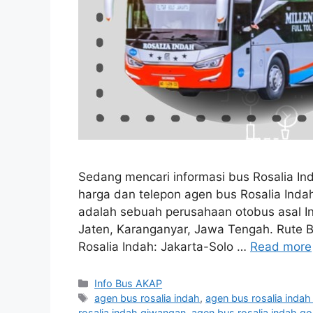
Sedang mencari informasi bus Rosalia Inda
harga dan telepon agen bus Rosalia Inda
adalah sebuah perusahaan otobus asal In
Jaten, Karanganyar, Jawa Tengah. Rute Bu
Rosalia Indah: Jakarta-Solo …
Read more
Categories
Info Bus AKAP
Tags
agen bus rosalia indah
,
agen bus rosalia inda
rosalia indah giwangan
,
agen bus rosalia indah 