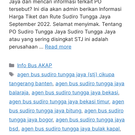
Jaya dan mencari informasi terkait PO
tersebut? Ini dia akan admin berikan Informasi
Harga Tiket dan Rute Sudiro Tungga Jaya
September 2022. Selamat menyimak. Tentang
PO Sudiro Tungga Jaya Sudiro Tungga Jaya
atau yang sering disingkat STJ ini adalah
perusahaan …
Read more
Categories
Info Bus AKAP
Tags
agen bus sudiro tungga jaya (stj) cikupa
tangerang banten
,
agen bus sudiro tungga jaya
balaraja
,
agen bus sudiro tungga jaya bekasi
,
agen bus sudiro tungga jaya bekasi timur
,
agen
bus sudiro tungga jaya bitung
,
agen bus sudiro
tungga jaya bogor
,
agen bus sudiro tungga jaya
bsd
,
agen bus sudiro tungga jaya bulak kapal
,