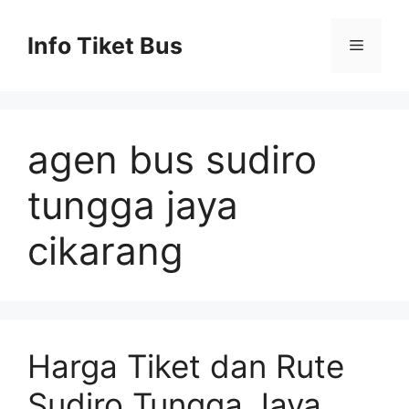
Skip
to
Info Tiket Bus
Menu
content
agen bus sudiro
tungga jaya
cikarang
Harga Tiket dan Rute
Sudiro Tungga Jaya