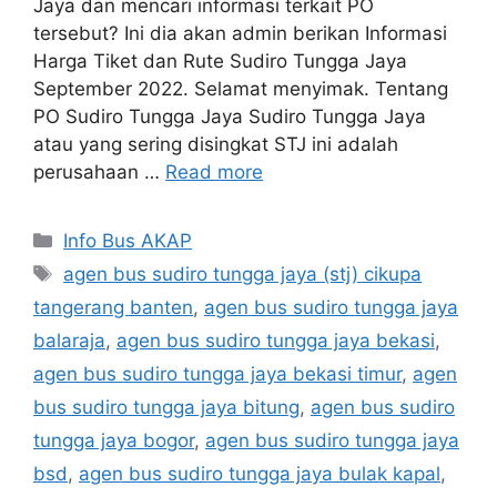
Jaya dan mencari informasi terkait PO
tersebut? Ini dia akan admin berikan Informasi
Harga Tiket dan Rute Sudiro Tungga Jaya
September 2022. Selamat menyimak. Tentang
PO Sudiro Tungga Jaya Sudiro Tungga Jaya
atau yang sering disingkat STJ ini adalah
perusahaan …
Read more
Categories
Info Bus AKAP
Tags
agen bus sudiro tungga jaya (stj) cikupa
tangerang banten
,
agen bus sudiro tungga jaya
balaraja
,
agen bus sudiro tungga jaya bekasi
,
agen bus sudiro tungga jaya bekasi timur
,
agen
bus sudiro tungga jaya bitung
,
agen bus sudiro
tungga jaya bogor
,
agen bus sudiro tungga jaya
bsd
,
agen bus sudiro tungga jaya bulak kapal
,