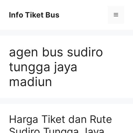
Skip
to
Info Tiket Bus
Menu
content
agen bus sudiro
tungga jaya
madiun
Harga Tiket dan Rute
Sudiro Tungga Jaya