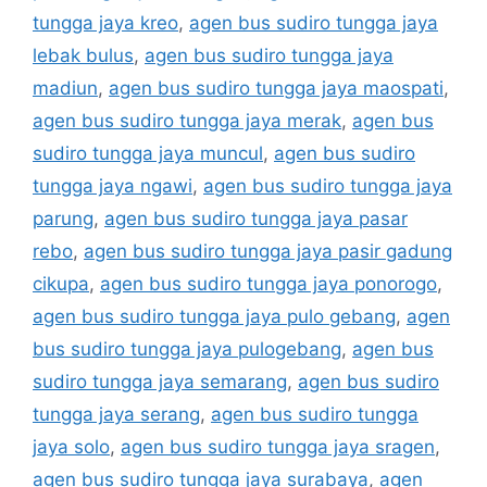
tungga jaya kreo
,
agen bus sudiro tungga jaya
lebak bulus
,
agen bus sudiro tungga jaya
madiun
,
agen bus sudiro tungga jaya maospati
,
agen bus sudiro tungga jaya merak
,
agen bus
sudiro tungga jaya muncul
,
agen bus sudiro
tungga jaya ngawi
,
agen bus sudiro tungga jaya
parung
,
agen bus sudiro tungga jaya pasar
rebo
,
agen bus sudiro tungga jaya pasir gadung
cikupa
,
agen bus sudiro tungga jaya ponorogo
,
agen bus sudiro tungga jaya pulo gebang
,
agen
bus sudiro tungga jaya pulogebang
,
agen bus
sudiro tungga jaya semarang
,
agen bus sudiro
tungga jaya serang
,
agen bus sudiro tungga
jaya solo
,
agen bus sudiro tungga jaya sragen
,
agen bus sudiro tungga jaya surabaya
,
agen