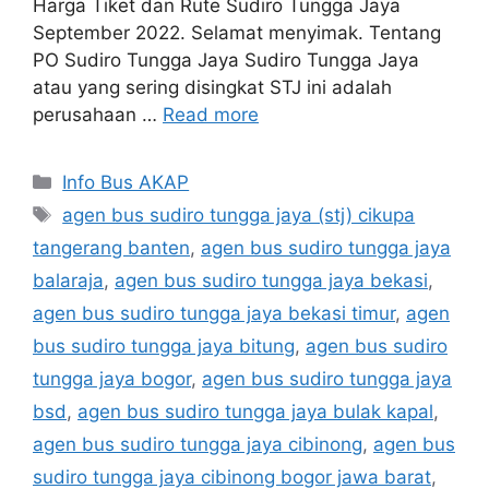
Harga Tiket dan Rute Sudiro Tungga Jaya
September 2022. Selamat menyimak. Tentang
PO Sudiro Tungga Jaya Sudiro Tungga Jaya
atau yang sering disingkat STJ ini adalah
perusahaan …
Read more
Categories
Info Bus AKAP
Tags
agen bus sudiro tungga jaya (stj) cikupa
tangerang banten
,
agen bus sudiro tungga jaya
balaraja
,
agen bus sudiro tungga jaya bekasi
,
agen bus sudiro tungga jaya bekasi timur
,
agen
bus sudiro tungga jaya bitung
,
agen bus sudiro
tungga jaya bogor
,
agen bus sudiro tungga jaya
bsd
,
agen bus sudiro tungga jaya bulak kapal
,
agen bus sudiro tungga jaya cibinong
,
agen bus
sudiro tungga jaya cibinong bogor jawa barat
,