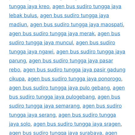
tungga jaya kreo
,
agen bus sudiro tungga jaya
lebak bulus
,
agen bus sudiro tungga jaya
madiun
,
agen bus sudiro tungga jaya maospati
,
agen bus sudiro tungga jaya merak
,
agen bus
sudiro tungga jaya muncul
,
agen bus sudiro
tungga jaya ngawi
,
agen bus sudiro tungga jaya
parung
,
agen bus sudiro tungga jaya pasar
rebo
,
agen bus sudiro tungga jaya pasir gadung
cikupa
,
agen bus sudiro tungga jaya ponorogo
,
agen bus sudiro tungga jaya pulo gebang
,
agen
bus sudiro tungga jaya pulogebang
,
agen bus
sudiro tungga jaya semarang
,
agen bus sudiro
tungga jaya serang
,
agen bus sudiro tungga
jaya solo
,
agen bus sudiro tungga jaya sragen
,
agen bus sudiro tungga jaya surabaya
,
agen