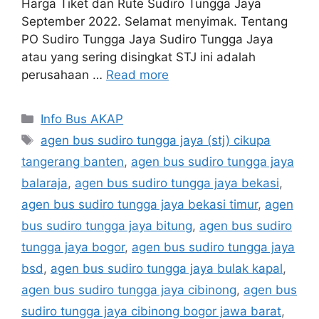
Harga Tiket dan Rute Sudiro Tungga Jaya
September 2022. Selamat menyimak. Tentang
PO Sudiro Tungga Jaya Sudiro Tungga Jaya
atau yang sering disingkat STJ ini adalah
perusahaan …
Read more
Categories
Info Bus AKAP
Tags
agen bus sudiro tungga jaya (stj) cikupa
tangerang banten
,
agen bus sudiro tungga jaya
balaraja
,
agen bus sudiro tungga jaya bekasi
,
agen bus sudiro tungga jaya bekasi timur
,
agen
bus sudiro tungga jaya bitung
,
agen bus sudiro
tungga jaya bogor
,
agen bus sudiro tungga jaya
bsd
,
agen bus sudiro tungga jaya bulak kapal
,
agen bus sudiro tungga jaya cibinong
,
agen bus
sudiro tungga jaya cibinong bogor jawa barat
,