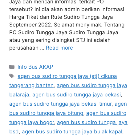
Jaya dan mencari informasi terkait PO
tersebut? Ini dia akan admin berikan Informasi
Harga Tiket dan Rute Sudiro Tungga Jaya
September 2022. Selamat menyimak. Tentang
PO Sudiro Tungga Jaya Sudiro Tungga Jaya
atau yang sering disingkat STJ ini adalah
perusahaan …
Read more
Categories
Info Bus AKAP
Tags
agen bus sudiro tungga jaya (stj) cikupa
tangerang banten
,
agen bus sudiro tungga jaya
balaraja
,
agen bus sudiro tungga jaya bekasi
,
agen bus sudiro tungga jaya bekasi timur
,
agen
bus sudiro tungga jaya bitung
,
agen bus sudiro
tungga jaya bogor
,
agen bus sudiro tungga jaya
bsd
,
agen bus sudiro tungga jaya bulak kapal
,