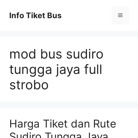
Skip
to
Info Tiket Bus
Menu
content
mod bus sudiro
tungga jaya full
strobo
Harga Tiket dan Rute
Sudiro Tungga Jaya